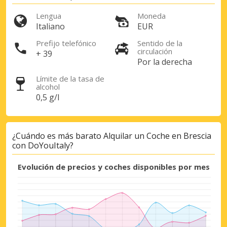
Lengua
Moneda
Italiano
EUR
Prefijo telefónico
Sentido de la
circulación
+ 39
Por la derecha
Descuentos especiales
Límite de la tasa de
Accede a ofertas exclusivas de nuestros
alcohol
proveedores.
0,5 g/l
¿Cuándo es más barato Alquilar un Coche en Brescia
Iniciar sesión con eLink
con DoYouItaly?
Evolución de precios y coches disponibles por mes