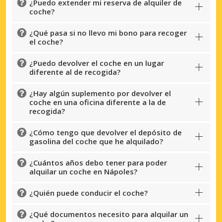
¿Puedo extender mi reserva de alquiler de
coche?
¿Qué pasa si no llevo mi bono para recoger
el coche?
Descuentos especiales
¿Puedo devolver el coche en un lugar
Accede a ofertas exclusivas de nuestros
diferente al de recogida?
proveedores.
¿Hay algún suplemento por devolver el
coche en una oficina diferente a la de
recogida?
Iniciar sesión con eLink
¿Cómo tengo que devolver el depósito de
gasolina del coche que he alquilado?
¿Cuántos años debo tener para poder
alquilar un coche en Nápoles?
¿Quién puede conducir el coche?
¿Qué documentos necesito para alquilar un