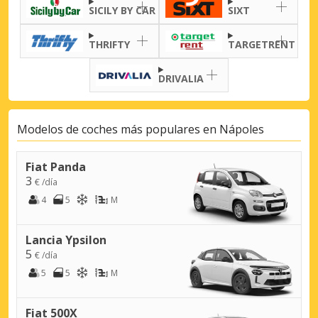
SICILY BY CAR
SIXT
THRIFTY
TARGETRENT
DRIVALIA
Modelos de coches más populares en Nápoles
Fiat Panda
3
€ /día
4
5
M
Lancia Ypsilon
5
€ /día
5
5
M
Fiat 500X