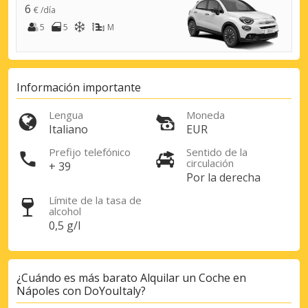
6
€ /día
5
5
M
Información importante
Lengua
Moneda
Italiano
EUR
Prefijo telefónico
Sentido de la
circulación
+ 39
Por la derecha
Límite de la tasa de
alcohol
0,5 g/l
¿Cuándo es más barato Alquilar un Coche en
Nápoles con DoYouItaly?