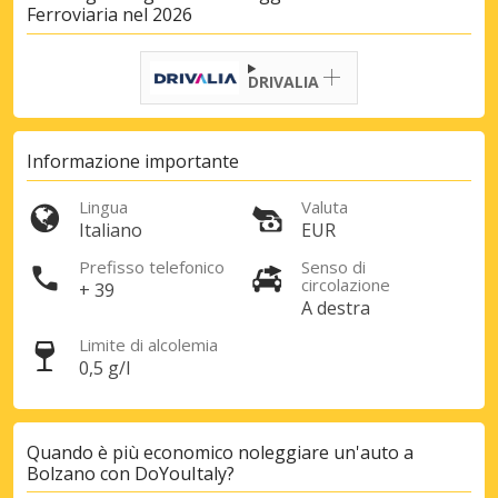
Ferroviaria nel 2026
DRIVALIA
Informazione importante
Lingua
Valuta
Italiano
EUR
Sconti speciali
Prefisso telefonico
Senso di
Accedi alle offerte esclusive dei nostri
circolazione
+ 39
fornitori
A destra
Limite di alcolemia
0,5 g/l
Accedi con eLink
Quando è più economico noleggiare un'auto a
Bolzano con DoYouItaly?