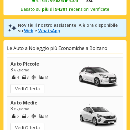
4.1/5
99.68%
4.3/5
SSL
Basato su
più di 94301
recensioni verificate
Novità! Il nostro assistente IA è ora disponibile
su
Web
e
WhatsApp
Le Auto a Noleggio più Economiche a Bolzano
Auto Piccole
3
€ /giorno
4
3
M
Vedi Offerta
Auto Medie
8
€ /giorno
5
5
M
Vedi Offerta