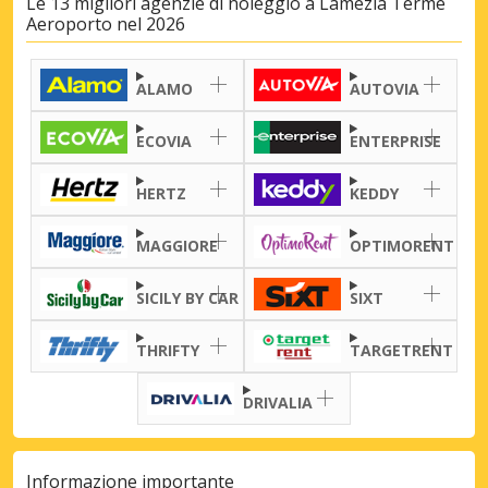
Le 13 migliori agenzie di noleggio a Lamezia Terme
Aeroporto nel 2026
ALAMO
AUTOVIA
ECOVIA
ENTERPRISE
HERTZ
KEDDY
MAGGIORE
OPTIMORENT
SICILY BY CAR
SIXT
THRIFTY
TARGETRENT
DRIVALIA
Sconti speciali
Accedi alle offerte esclusive dei nostri
fornitori
Informazione importante