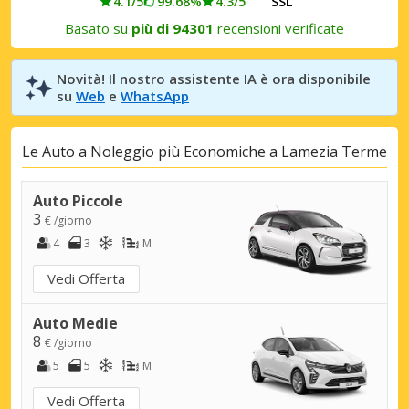
4.1/5
99.68%
4.3/5
SSL
Basato su
più di 94301
recensioni verificate
Novità! Il nostro assistente IA è ora disponibile
su
Web
e
WhatsApp
Le Auto a Noleggio più Economiche a Lamezia Terme
Auto Piccole
3
€ /giorno
4
3
M
Vedi Offerta
Auto Medie
8
€ /giorno
5
5
M
Vedi Offerta