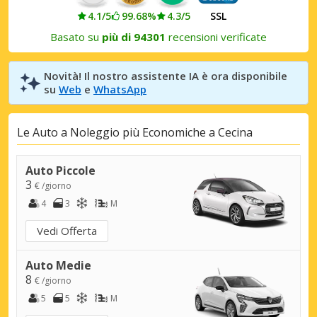
4.1/5
99.68%
4.3/5
SSL
Basato su
più di 94301
recensioni verificate
Novità! Il nostro assistente IA è ora disponibile
su
Web
e
WhatsApp
Le Auto a Noleggio più Economiche a Cecina
Auto Piccole
3
€ /giorno
4
3
M
Vedi Offerta
Auto Medie
8
€ /giorno
5
5
M