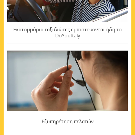
Εκατομμύρια ταξιδιώτες εμπιστεύονται ήδη το
DoYouItaly
Εξυπηρέτηση πελατών