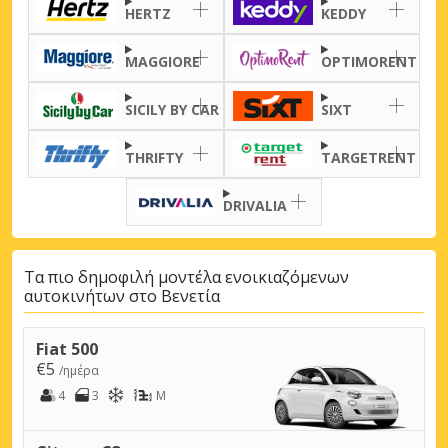
HERTZ
KEDDY
MAGGIORE
OPTIMORENT
SICILY BY CAR
SIXT
THRIFTY
TARGETRENT
DRIVALIA
Τα πιο δημοφιλή μοντέλα ενοικιαζόμενων
αυτοκινήτων στο Βενετία
Fiat 500
€5
/ημέρα
4
3
M