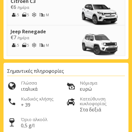
Citroen C3
€6
/ημέρα
5
5
M
Jeep Renegade
€7
/ημέρα
5
5
M
Σημαντικές πληροφορίες
Γλώσσα
Νόμισμα
ιταλικά
ευρώ
Κωδικός κλήσης
Κατεύθυνση
κυκλοφορίας
+ 39
Στα δεξιά
Όριο αλκοόλ
0,5 g/l