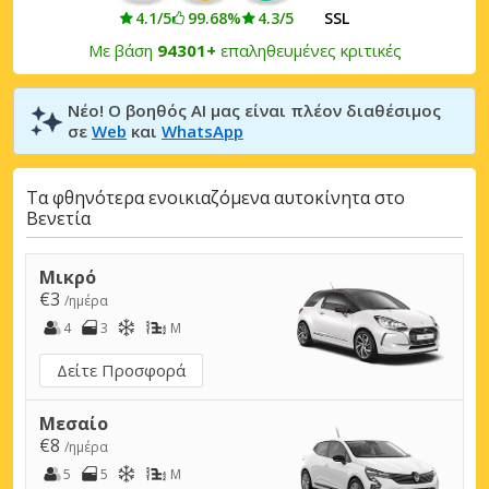
4.1/5
99.68%
4.3/5
SSL
Με βάση
94301+
επαληθευμένες κριτικές
Νέο! Ο βοηθός AI μας είναι πλέον διαθέσιμος
σε
Web
και
WhatsApp
Τα φθηνότερα ενοικιαζόμενα αυτοκίνητα στο
Βενετία
Μικρό
€3
/ημέρα
4
3
M
Δείτε Προσφορά
Μεσαίο
€8
/ημέρα
5
5
M