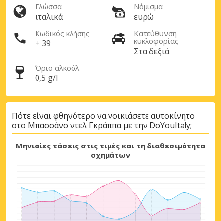
Γλώσσα
Νόμισμα
ιταλικά
ευρώ
Κωδικός κλήσης
Κατεύθυνση
κυκλοφορίας
+ 39
Στα δεξιά
Όριο αλκοόλ
0,5 g/l
Πότε είναι φθηνότερο να νοικιάσετε αυτοκίνητο
στο Μπασσάνο ντελ Γκράππα με την DoYouItaly;
Μηνιαίες τάσεις στις τιμές και τη διαθεσιμότητα
οχημάτων
Μεγάλες εξοικονομήσεις
Αποκτήστε πρόσβαση σε αποκλειστικές
προσφορές συνεργατών