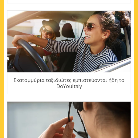
Εκατομμύρια ταξιδιώτες εμπιστεύονται ήδη το
DoYouItaly