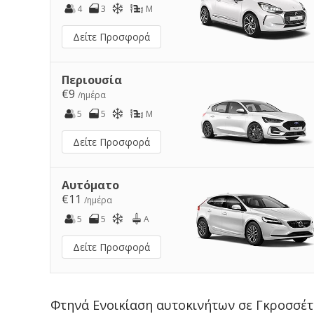
4
3
M
Δείτε Προσφορά
Περιουσία
€9
/ημέρα
5
5
M
Δείτε Προσφορά
Αυτόματο
€11
/ημέρα
5
5
A
Δείτε Προσφορά
Φτηνά Ενοικίαση αυτοκινήτων σε Γκροσσέ