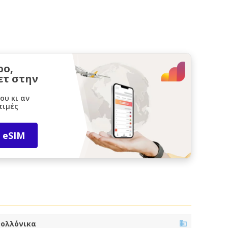
ρο,
ετ στην
ου κι αν
τιμές
 eSIM
ολλόνικα