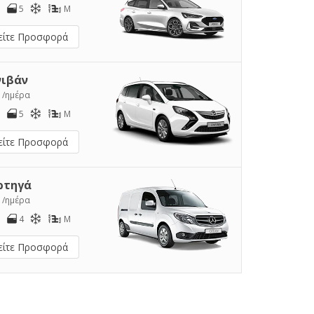
5
M
είτε Προσφορά
νιβάν
1
/ημέρα
5
M
είτε Προσφορά
ρτηγά
2
/ημέρα
4
M
είτε Προσφορά