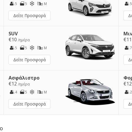
5
5
M
5
Δείτε Προσφορά
Δ
SUV
Μι
€10
€1
/ημέρα
5
5
M
7
Δείτε Προσφορά
Δ
Ασφάλιστρο
Φο
€12
€1
/ημέρα
4
5
M
2
Δείτε Προσφορά
Δ
το