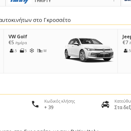
THRIFTY
 αυτοκινήτων στο Γκροσσέτο
VW Golf
Jee
€5
€7
/ημέρα
5
5
M
5
Κωδικός κλήσης
Κατεύθυ
+ 39
Στα δεξ