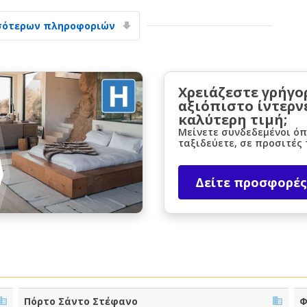
σότερων πληροφοριών
Χρειάζεστε γρήγο
αξιόπιστο ίντερν
καλύτερη τιμή;
Μεγάλες εξοικονομήσεις
Μείνετε συνδεδεμένοι όπ
Αποκτήστε πρόσβαση σε αποκλειστικές
ταξιδεύετε, σε προσιτές 
προσφορές συνεργατών
Δείτε προσφορές
Σύνδεση με eLink
Πόρτο Σάντο Στέφανο
Φ