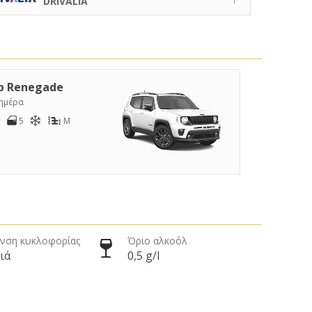
DRIVALIA
p Renegade
/ημέρα
5
M
νση κυκλοφορίας
Όριο αλκοόλ
ιά
0,5 g/l