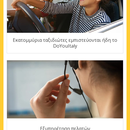
Εκατομμύρια ταξιδιώτες εμπιστεύονται ήδη το
DoYouItaly
Εξυπηρέτηση πελατών