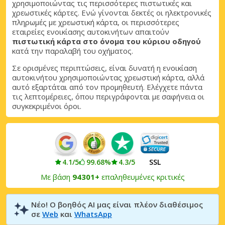
χρησιμοποιώντας τις περισσότερες πιστωτικές και
Αποκτήστε πρόσβαση σε αποκλειστικές
χρεωστικές κάρτες. Ενώ γίνονται δεκτές οι ηλεκτρονικές
προσφορές συνεργατών
πληρωμές με χρεωστική κάρτα, οι περισσότερες
εταιρείες ενοικίασης αυτοκινήτων απαιτούν
πιστωτική κάρτα στο όνομα του κύριου οδηγού
κατά την παραλαβή του οχήματος.
Σύνδεση με eLink
Σε ορισμένες περιπτώσεις, είναι δυνατή η ενοικίαση
αυτοκινήτου χρησιμοποιώντας χρεωστική κάρτα, αλλά
αυτό εξαρτάται από τον προμηθευτή. Ελέγχετε πάντα
τις λεπτομέρειες, όπου περιγράφονται με σαφήνεια οι
συγκεκριμένοι όροι.
4.1/5
99.68%
4.3/5
SSL
Με βάση
94301+
επαληθευμένες κριτικές
Νέο! Ο βοηθός AI μας είναι πλέον διαθέσιμος
σε
Web
και
WhatsApp