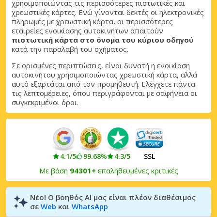
χρησιμοποιώντας τις περισσότερες πιστωτικές και
Αποκτήστε πρόσβαση σε αποκλειστικές
χρεωστικές κάρτες. Ενώ γίνονται δεκτές οι ηλεκτρονικές
προσφορές συνεργατών
πληρωμές με χρεωστική κάρτα, οι περισσότερες
εταιρείες ενοικίασης αυτοκινήτων απαιτούν
πιστωτική κάρτα στο όνομα του κύριου οδηγού
κατά την παραλαβή του οχήματος.
Σύνδεση με eLink
Σε ορισμένες περιπτώσεις, είναι δυνατή η ενοικίαση
αυτοκινήτου χρησιμοποιώντας χρεωστική κάρτα, αλλά
αυτό εξαρτάται από τον προμηθευτή. Ελέγχετε πάντα
τις λεπτομέρειες, όπου περιγράφονται με σαφήνεια οι
συγκεκριμένοι όροι.
4.1/5
99.68%
4.3/5
SSL
Με βάση
94301+
επαληθευμένες κριτικές
Νέο! Ο βοηθός AI μας είναι πλέον διαθέσιμος
σε
Web
και
WhatsApp