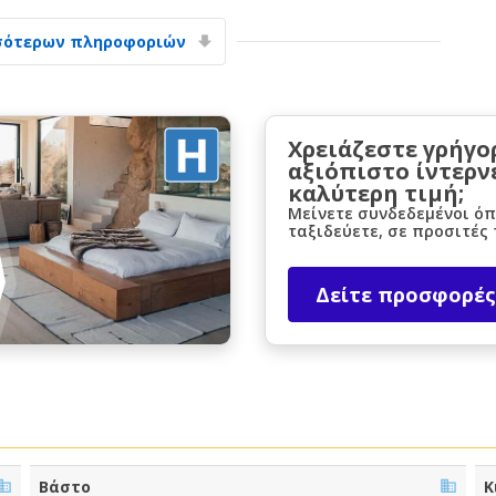
σότερων πληροφοριών
Χρειάζεστε γρήγο
αξιόπιστο ίντερν
καλύτερη τιμή;
Μεγάλες εξοικονομήσεις
Μείνετε συνδεδεμένοι όπ
Αποκτήστε πρόσβαση σε αποκλειστικές
ταξιδεύετε, σε προσιτές 
προσφορές συνεργατών
Δείτε προσφορές
Σύνδεση με eLink
Βάστο
Κ