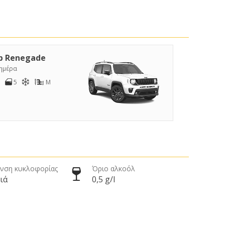
p Renegade
/ημέρα
5
M
νση κυκλοφορίας
Όριο αλκοόλ
ιά
0,5 g/l