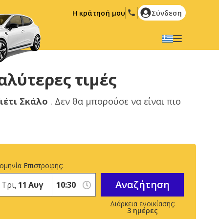
Η κράτησή μου
Σύνδεση
Επιλέξτε την γλώσσα σας
English
Español
αλύτερες τιμές
Deutsch
Français
ιέτι Σκάλο
. Δεν θα μπορούσε να είναι πιο
Italiano
Nederlands
Português
English (US)
Polski
Türkçe
Română
Ελληνικά
ομηνία Επιστροφής:
Русский
Hrvatski
Αναζήτηση
Τρι,
11
Αυγ
العربية
3
ημέρες