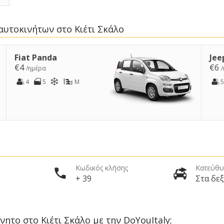
αυτοκινήτων στο Κιέτι Σκάλο
Fiat Panda
Jee
€4
€6
/ημέρα
4
5
M
5
Κωδικός κλήσης
Κατεύθυ
+ 39
Στα δεξ
νητο στο Κιέτι Σκάλο με την DoYouItaly;