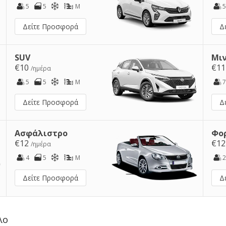
5
5
M
5
Δείτε Προσφορά
Δ
SUV
Μι
€10
€1
/ημέρα
5
5
M
7
Δείτε Προσφορά
Δ
Ασφάλιστρο
Φο
€12
€1
/ημέρα
4
5
M
2
Δείτε Προσφορά
Δ
λο