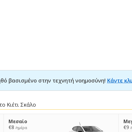
οηθό βασισμένο στην τεχνητή νοημοσύνη!
Κάντε κλ
ο Κιέτι Σκάλο
Μεσαίο
Με
€8
€9
/ημέρα