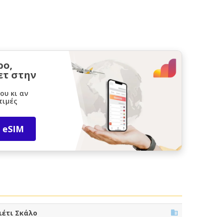
ρο,
ετ στην
ου κι αν
τιμές
 eSIM
ιέτι Σκάλο