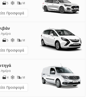
5
M
είτε Προσφορά
νιβάν
1
/ημέρα
5
M
είτε Προσφορά
ρτηγά
2
/ημέρα
4
M
είτε Προσφορά