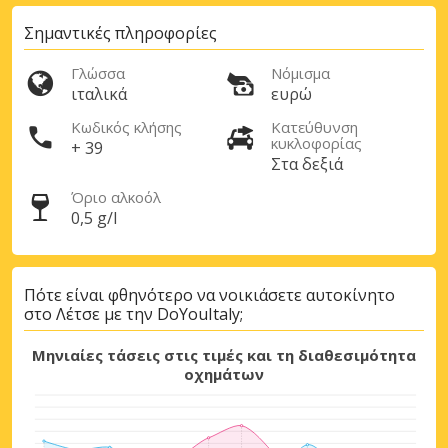
Σημαντικές πληροφορίες
Γλώσσα
Νόμισμα
ιταλικά
ευρώ
Κωδικός κλήσης
Κατεύθυνση
κυκλοφορίας
+ 39
Στα δεξιά
Όριο αλκοόλ
0,5 g/l
Πότε είναι φθηνότερο να νοικιάσετε αυτοκίνητο
στο Λέτσε με την DoYouItaly;
Μηνιαίες τάσεις στις τιμές και τη διαθεσιμότητα
οχημάτων
Μεγάλες εξοικονομήσεις
Αποκτήστε πρόσβαση σε αποκλειστικές