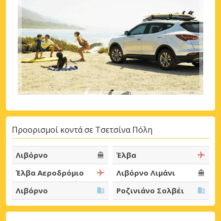
Προορισμοί κοντά σε Τσετσίνα Πόλη
Λιβόρνο
Έλβα
Έλβα Αεροδρόμιο
Λιβόρνο Λιμάνι
Λιβόρνο
Ροζινιάνο Σολβέι