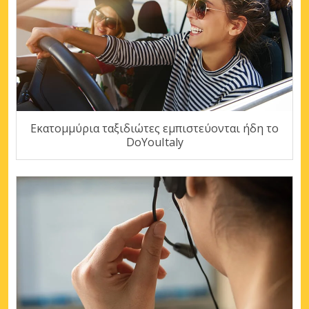
Εκατομμύρια ταξιδιώτες εμπιστεύονται ήδη το
DoYouItaly