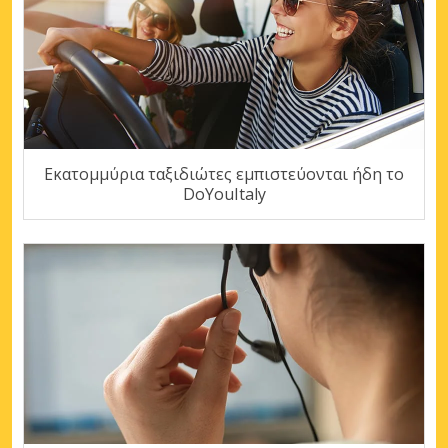
Εκατομμύρια ταξιδιώτες εμπιστεύονται ήδη το
DoYouItaly