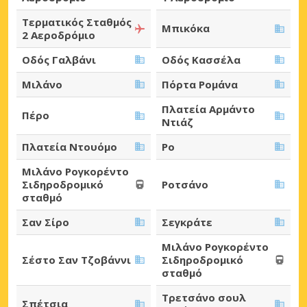
Τερματικός Σταθμός
Μπικόκα
2 Αεροδρόμιο
Οδός Γαλβάνι
Οδός Κασσέλα
Μιλάνο
Πόρτα Ρομάνα
Πλατεία Αρμάντο
Πέρο
Ντιάζ
Πλατεία Ντουόμο
Ρο
Μιλάνο Ρογκορέντο
Σιδηροδρομικό
Ροτσάνο
σταθμό
Σαν Σίρο
Σεγκράτε
Μιλάνο Ρογκορέντο
Σέστο Σαν Τζοβάννι
Σιδηροδρομικό
σταθμό
Τρετσάνο σουλ
Σπέτσια