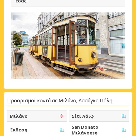
εσάς!
Προορισμοί κοντά σε Μιλάνο, Ασσάγκο Πόλη
Μιλάνο
Σίτι Λάιφ
San Donato
Έκθεση
Μιλάνοese