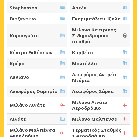
Stephenson
Αρέζε
Βιτζεντίνο
Γκαριμπάλντι Ίζολα
Μιλάνο Κεντρικός
Καρουγκάτε
Σιδηροδρομικό
σταθμό
Κέντρο Εκθέσεων
Κορβέτο
Κρέμα
Μοντέλλο
Λεωφόρος Αντρέα
Λενιάνο
Ντόρια
Λεωφόρος Ουμπρία
Λεωφόρος Σάρκα
Μιλάνο Λινάτε
Μιλάνο Λινάτε
Αεροδρόμιο
Λινάτε
Μιλάνο Μαλπένσα
Μιλάνο Μαλπένσα
Τερματικός Σταθμός
Αεροδρόμιο
1 Αεροδρόμιο