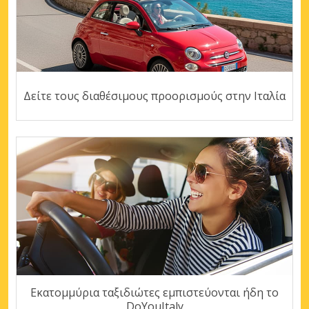
Δείτε τους διαθέσιμους προορισμούς στην Ιταλία
Εκατομμύρια ταξιδιώτες εμπιστεύονται ήδη το
DoYouItaly