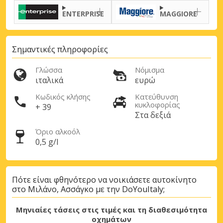
ENTERPRISE
MAGGIORE
Μεγάλες εξοικονομήσεις
Αποκτήστε πρόσβαση σε αποκλειστικές
προσφορές συνεργατών
Σημαντικές πληροφορίες
Γλώσσα
Νόμισμα
ιταλικά
ευρώ
Σύνδεση με eLink
Κωδικός κλήσης
Κατεύθυνση
κυκλοφορίας
+ 39
Στα δεξιά
Όριο αλκοόλ
0,5 g/l
Πότε είναι φθηνότερο να νοικιάσετε αυτοκίνητο
στο Μιλάνο, Ασσάγκο με την DoYouItaly;
Μηνιαίες τάσεις στις τιμές και τη διαθεσιμότητα
οχημάτων