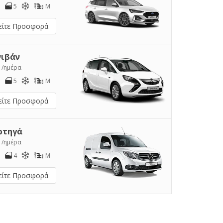
5
M
είτε Προσφορά
νιβάν
1
/ημέρα
5
M
είτε Προσφορά
ρτηγά
2
/ημέρα
4
M
είτε Προσφορά