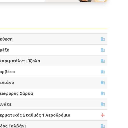
κθεση
ρέζε
καριμπάλντι Ίζολα
ορβέτο
ενιάνο
εωφόρος Σάρκα
ινάτε
ερματικός Σταθμός 1 Αεροδρόμιο
δός Γαλβάνι