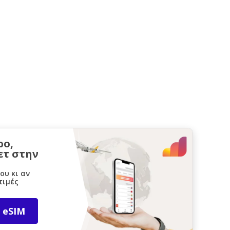
ρο,
ετ στην
ου κι αν
τιμές
 eSIM