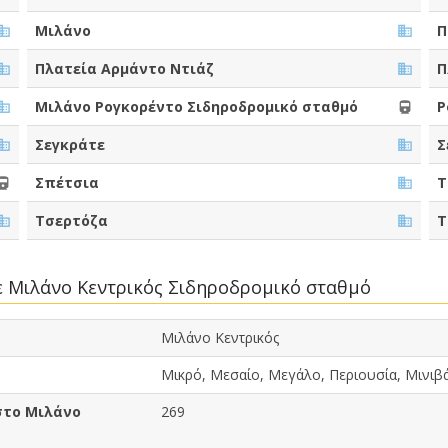
Μιλάνο
Π
Πλατεία Αρμάντο Ντιάζ
Π
Μιλάνο Ρογκορέντο Σιδηροδρομικό σταθμό
Ρ
Σεγκράτε
Σ
Σπέτσια
Τ
Τσερτόζα
Τ
ε Μιλάνο Κεντρικός Σιδηροδρομικό σταθμό
Μιλάνο Κεντρικός
Μικρό, Μεσαίο, Μεγάλο, Περιουσία, Μινιβ
στο Μιλάνο
269