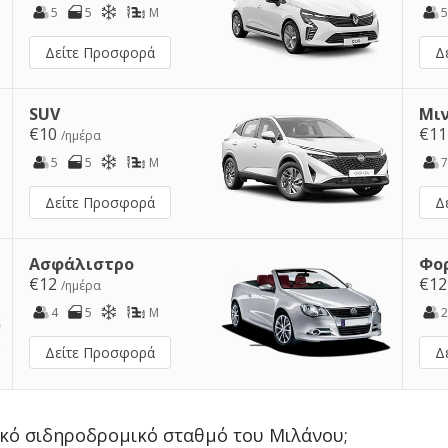
5
5
M
5
Δείτε Προσφορά
Δ
SUV
Μι
€10
€1
/ημέρα
5
5
M
7
Δείτε Προσφορά
Δ
Ασφάλιστρο
Φο
€12
€1
/ημέρα
4
5
M
2
Δείτε Προσφορά
Δ
ρικό σιδηροδρομικό σταθμό του Μιλάνου;