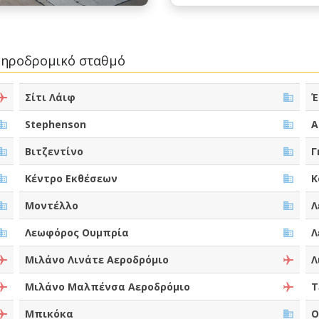
ιδηροδρομικό σταθμό
Σίτι Λάιφ
Έ
Stephenson
Α
Βιτζεντίνο
Γ
Κέντρο Εκθέσεων
Κ
Μοντέλλο
Λ
Λεωφόρος Ουμπρία
Λ
Μιλάνο Λινάτε Αεροδρόμιο
Λ
Μιλάνο Μαλπένσα Αεροδρόμιο
Τ
Μπικόκα
Ο