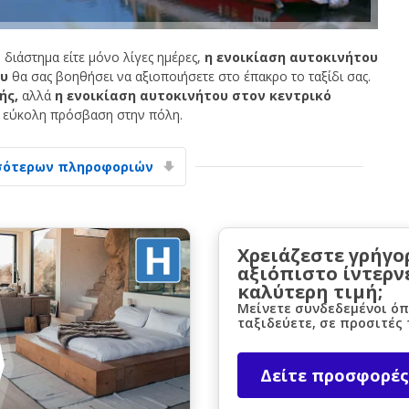
 διάστημα είτε μόνο λίγες ημέρες,
η ενοικίαση αυτοκινήτου
ου
θα σας βοηθήσει να αξιοποιήσετε στο έπακρο το ταξίδι σας.
ής,
αλλά
η ενοικίαση αυτοκινήτου στον κεντρικό
 εύκολη πρόσβαση στην πόλη.
Μεγάλες εξοικονομήσεις
σότερων πληροφοριών
Αποκτήστε πρόσβαση σε αποκλειστικές
προσφορές συνεργατών
Χρειάζεστε γρήγο
αξιόπιστο ίντερν
Σύνδεση με eLink
καλύτερη τιμή;
Μείνετε συνδεδεμένοι όπ
ταξιδεύετε, σε προσιτές 
Δείτε προσφορές