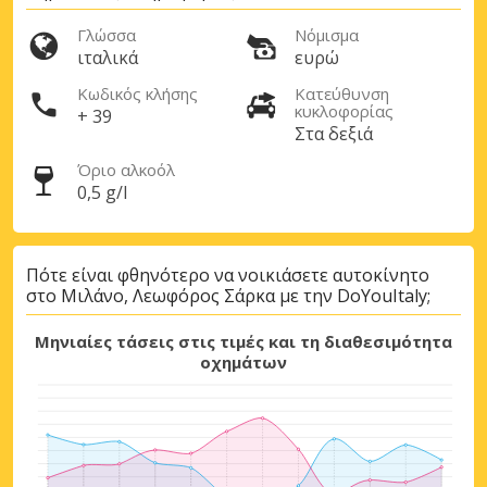
Αποκτήστε πρόσβαση σε αποκλειστικές
Γλώσσα
Νόμισμα
προσφορές συνεργατών
ιταλικά
ευρώ
Κωδικός κλήσης
Κατεύθυνση
κυκλοφορίας
+ 39
Στα δεξιά
Σύνδεση με eLink
Όριο αλκοόλ
0,5 g/l
Πότε είναι φθηνότερο να νοικιάσετε αυτοκίνητο
στο Μιλάνο, Λεωφόρος Σάρκα με την DoYouItaly;
Μηνιαίες τάσεις στις τιμές και τη διαθεσιμότητα
οχημάτων