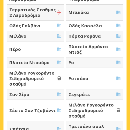
Τερματικός Σταθμός
Μπικόκα
2 Αεροδρόμιο
Οδός Γαλβάνι
Οδός Κασσέλα
Μιλάνο
Πόρτα Ρομάνα
Πλατεία Αρμάντο
Πέρο
Ντιάζ
Πλατεία Ντουόμο
Ρο
Μιλάνο Ρογκορέντο
Σιδηροδρομικό
Ροτσάνο
σταθμό
Σαν Σίρο
Σεγκράτε
Μιλάνο Ρογκορέντο
Σέστο Σαν Τζοβάννι
Σιδηροδρομικό
σταθμό
Τρετσάνο σουλ
Σπέτσια