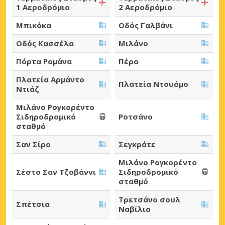
1 Αεροδρόμιο
2 Αεροδρόμιο
Μπικόκα
Οδός Γαλβάνι
Οδός Κασσέλα
Μιλάνο
Πόρτα Ρομάνα
Πέρο
Πλατεία Αρμάντο
Πλατεία Ντουόμο
Ντιάζ
Μιλάνο Ρογκορέντο
Σιδηροδρομικό
Ροτσάνο
σταθμό
Σαν Σίρο
Σεγκράτε
Μιλάνο Ρογκορέντο
Σέστο Σαν Τζοβάννι
Σιδηροδρομικό
σταθμό
Τρετσάνο σουλ
Σπέτσια
Ναβίλιο