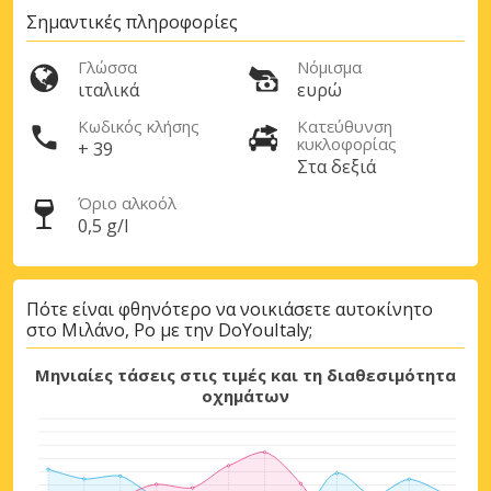
Μεγάλες εξοικονομήσεις
Σημαντικές πληροφορίες
Αποκτήστε πρόσβαση σε αποκλειστικές
προσφορές συνεργατών
Γλώσσα
Νόμισμα
ιταλικά
ευρώ
Κωδικός κλήσης
Κατεύθυνση
κυκλοφορίας
+ 39
Σύνδεση με eLink
Στα δεξιά
Όριο αλκοόλ
0,5 g/l
Πότε είναι φθηνότερο να νοικιάσετε αυτοκίνητο
στο Μιλάνο, Ρο με την DoYouItaly;
Μηνιαίες τάσεις στις τιμές και τη διαθεσιμότητα
οχημάτων