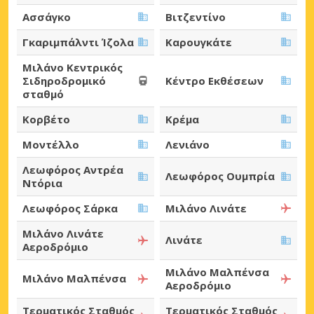
Ασσάγκο
Βιτζεντίνο
Γκαριμπάλντι Ίζολα
Καρουγκάτε
Μιλάνο Κεντρικός
Σιδηροδρομικό
Κέντρο Εκθέσεων
σταθμό
Κορβέτο
Κρέμα
Μοντέλλο
Λενιάνο
Λεωφόρος Αντρέα
Λεωφόρος Ουμπρία
Ντόρια
Λεωφόρος Σάρκα
Μιλάνο Λινάτε
Μιλάνο Λινάτε
Λινάτε
Αεροδρόμιο
Μιλάνο Μαλπένσα
Μιλάνο Μαλπένσα
Αεροδρόμιο
Τερματικός Σταθμός
Τερματικός Σταθμός