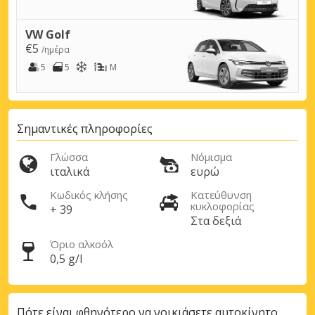
VW Golf
€5
/ημέρα
5
5
M
Σημαντικές πληροφορίες
Γλώσσα
Νόμισμα
ιταλικά
ευρώ
Κωδικός κλήσης
Κατεύθυνση
κυκλοφορίας
+ 39
Στα δεξιά
Όριο αλκοόλ
0,5 g/l
Πότε είναι φθηνότερο να νοικιάσετε αυτοκίνητο