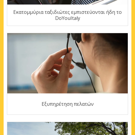
Εκατομμύρια ταξιδιώτες εμπιστεύονται ήδη το
DoYouItaly
Εξυπηρέτηση πελατών