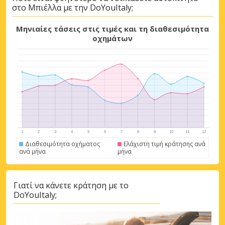
στο Μπιέλλα με την DoYouItaly;
Μεγάλες εξοικονομήσεις
Μηνιαίες τάσεις στις τιμές και τη διαθεσιμότητα
Αποκτήστε πρόσβαση σε αποκλειστικές
οχημάτων
προσφορές συνεργατών
Σύνδεση με eLink
Διαθεσιμότητα οχήματος
Ελάχιστη τιμή κράτησης ανά
ανά μήνα
μήνα
Γιατί να κάνετε κράτηση με το
DoYouItaly;