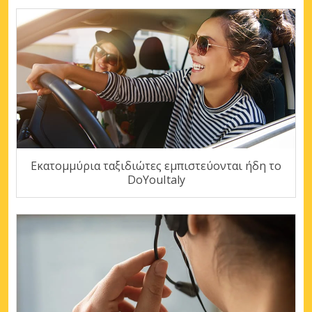
Εκατομμύρια ταξιδιώτες εμπιστεύονται ήδη το
DoYouItaly