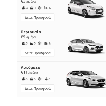
€3
/ημέρα
4
3
M
Δείτε Προσφορά
Περιουσία
€9
/ημέρα
5
5
M
Δείτε Προσφορά
Αυτόματο
€11
/ημέρα
5
5
A
Δείτε Προσφορά