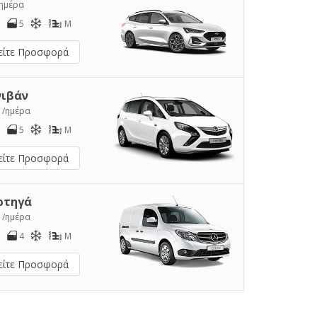
/ημέρα
5
M
είτε Προσφορά
νιβάν
1
/ημέρα
5
M
είτε Προσφορά
ρτηγά
2
/ημέρα
4
M
είτε Προσφορά