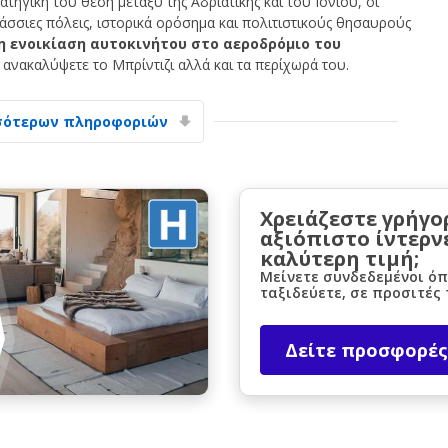
τηγική του θέση μεταξύ της Αδριατικής και του Ιονίου, οι
άσσιες πόλεις, ιστορικά ορόσημα και πολιτιστικούς θησαυρούς
η ενοικίαση αυτοκινήτου στο αεροδρόμιο του
α ανακαλύψετε το Μπρίντιζι αλλά και τα περίχωρά του.
σότερων πληροφοριών
Μεγάλες εξοικονομήσεις
Αποκτήστε πρόσβαση σε αποκλειστικές
Χρειάζεστε γρήγο
προσφορές συνεργατών
αξιόπιστο ίντερν
καλύτερη τιμή;
Μείνετε συνδεδεμένοι όπ
ταξιδεύετε, σε προσιτές 
Σύνδεση με eLink
Δείτε προσφορές