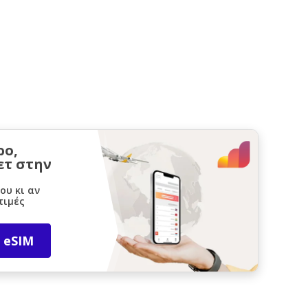
ρο,
ετ στην
ου κι αν
τιμές
 eSIM