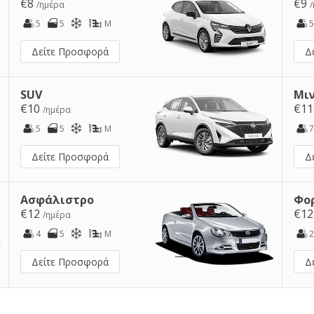
€8
€9
/ημέρα
5
5
M
5
Δείτε Προσφορά
Δ
SUV
Μι
€10
€1
/ημέρα
5
5
M
7
Δείτε Προσφορά
Δ
Ασφάλιστρο
Φο
€12
€1
/ημέρα
4
5
M
2
Δείτε Προσφορά
Δ