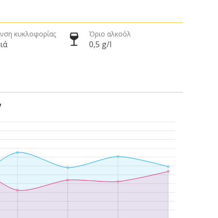
νση κυκλοφορίας
Όριο αλκοόλ
ιά
0,5 g/l
ν