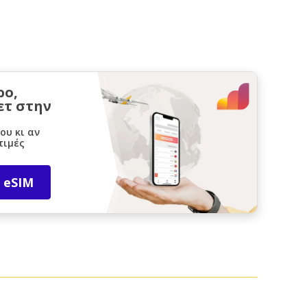
ρο,
ετ στην
ου κι αν
τιμές
 eSIM