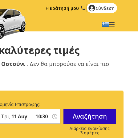
Η κράτησή μου
Σύνδεση
Επιλέξτε την γλώσσα σας
English
Español
καλύτερες τιμές
Deutsch
Français
ο
Οστούνι
. Δεν θα μπορούσε να είναι πιο
Italiano
Nederlands
Português
English (US)
Polski
Türkçe
Română
Ελληνικά
ομηνία Επιστροφής:
Русский
Hrvatski
Αναζήτηση
Τρι,
11
Αυγ
العربية
3
ημέρες