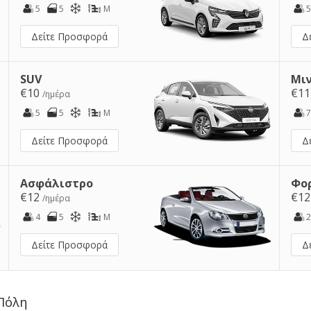
5
5
M
5
Δείτε Προσφορά
Δ
SUV
Μι
€10
€1
/ημέρα
5
5
M
7
Δείτε Προσφορά
Δ
Ασφάλιστρο
Φο
€12
€1
/ημέρα
4
5
M
2
Δείτε Προσφορά
Δ
 Πόλη