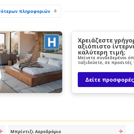
σότερων πληροφοριών
Χρειάζεστε γρήγο
αξιόπιστο ίντερν
καλύτερη τιμή;
Μεγάλες εξοικονομήσεις
Μείνετε συνδεδεμένοι όπ
Αποκτήστε πρόσβαση σε αποκλειστικές
ταξιδεύετε, σε προσιτές 
προσφορές συνεργατών
Δείτε προσφορές
Σύνδεση με eLink
Μπρίντιζι Αεροδρόμιο