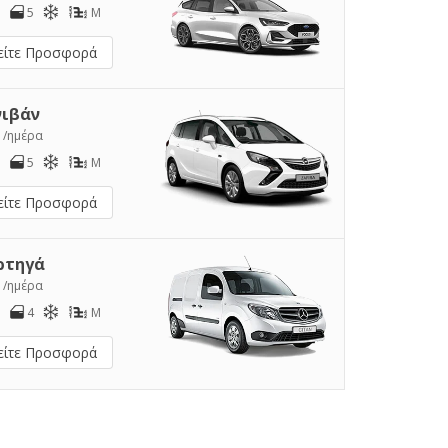
5
M
είτε Προσφορά
νιβάν
1
/ημέρα
5
M
είτε Προσφορά
ρτηγά
2
/ημέρα
4
M
είτε Προσφορά