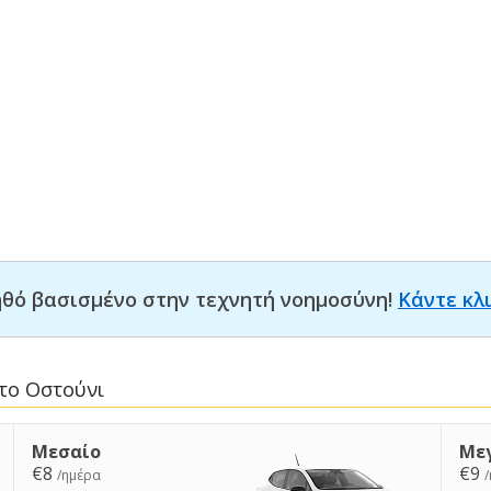
οηθό βασισμένο στην τεχνητή νοημοσύνη!
Κάντε κλ
το Οστούνι
Μεσαίο
Με
€8
€9
/ημέρα