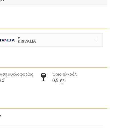
DRIVALIA
νση κυκλοφορίας
Όριο αλκοόλ
ιά
0,5 g/l
ν