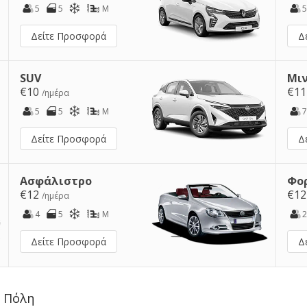
5
5
M
5
Δείτε Προσφορά
Δ
SUV
Μι
€10
€1
/ημέρα
5
5
M
7
Δείτε Προσφορά
Δ
Ασφάλιστρο
Φο
€12
€1
/ημέρα
4
5
M
2
Δείτε Προσφορά
Δ
ο Πόλη