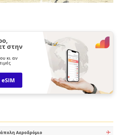
ρο,
ετ στην
ου κι αν
τιμές
 eSIM
άπολη Αεροδρόμιο