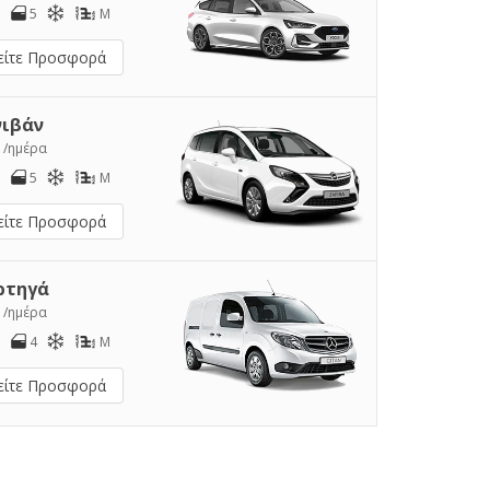
5
M
είτε Προσφορά
νιβάν
1
/ημέρα
5
M
είτε Προσφορά
ρτηγά
2
/ημέρα
4
M
είτε Προσφορά