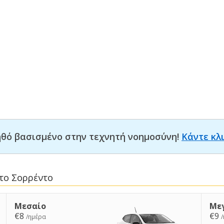
οηθό βασισμένο στην τεχνητή νοημοσύνη!
Κάντε κλ
το Σορρέντο
Μεσαίο
Με
€8
€9
/ημέρα