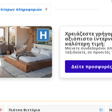
σότερων πληροφοριών
Χρειάζεστε γρήγο
αξιόπιστο ίντερν
καλύτερη τιμή;
Μεγάλες εξοικονομήσεις
Μείνετε συνδεδεμένοι όπ
Αποκτήστε πρόσβαση σε αποκλειστικές
ταξιδεύετε, σε προσιτές 
προσφορές συνεργατών
Δείτε προσφορές
Σύνδεση με eLink
Πιάτσα Βιττόρια
Ν