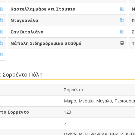
Καστελλαμμάρε ντι Στάμπια
Ν
Ντογκανέλα
Π
Σαν Βιταλιάνο
Σ
Νάπολη Σιδηροδρομικό σταθμό
Τ
ε Σορρέντο Πόλη
Σορρέντο
Μικρό, Μεσαίο, Μεγάλο, Περιουσία
στο Σορρέντο
123
7
DRIVALIA, EUROPCAR, HERTZ, KE