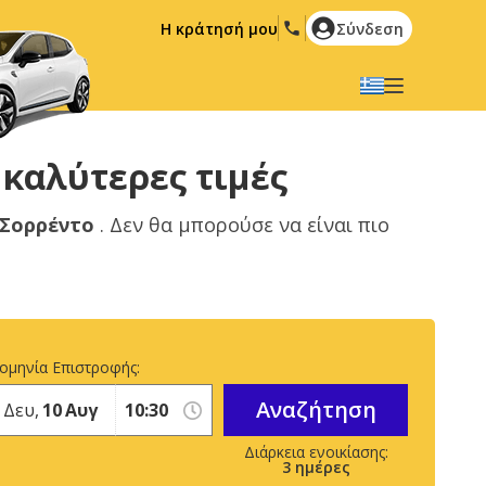
Η κράτησή μου
Σύνδεση
Επιλέξτε την γλώσσα σας
English
Español
 καλύτερες τιμές
Deutsch
Français
Σορρέντο
. Δεν θα μπορούσε να είναι πιο
Italiano
Nederlands
Português
English (US)
Polski
Türkçe
Română
Ελληνικά
ομηνία Επιστροφής:
Русский
Hrvatski
Αναζήτηση
Δευ,
10
Αυγ
العربية
3
ημέρες