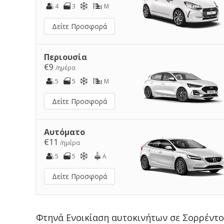
4
3
M
Δείτε Προσφορά
Περιουσία
€9
/ημέρα
5
5
M
Δείτε Προσφορά
Αυτόματο
€11
/ημέρα
5
5
A
Δείτε Προσφορά
Φτηνά Ενοικίαση αυτοκινήτων σε Σορρέντ