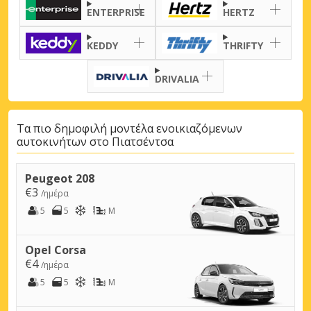
ENTERPRISE
HERTZ
KEDDY
THRIFTY
DRIVALIA
Τα πιο δημοφιλή μοντέλα ενοικιαζόμενων
αυτοκινήτων στο Πιατσέντσα
Peugeot 208
€3
/ημέρα
5
5
M
Opel Corsa
€4
/ημέρα
5
5
M