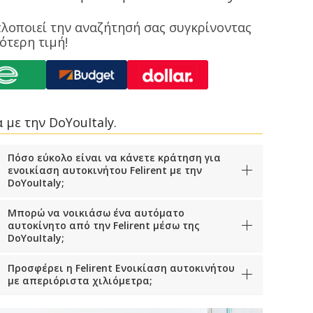
απλοποιεί την αναζήτησή σας συγκρίνοντας
ότερη τιμή!
 με την DoYouItaly.
Πόσο εύκολο είναι να κάνετε κράτηση για
ενοικίαση αυτοκινήτου Felirent με την
DoYouItaly;
Μπορώ να νοικιάσω ένα αυτόματο
αυτοκίνητο από την Felirent μέσω της
DoYouItaly;
Προσφέρει η Felirent Ενοικίαση αυτοκινήτου
με απεριόριστα χιλιόμετρα;