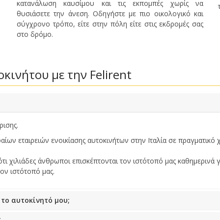
κατανάλωση καυσίμου και τις εκπομπές χωρίς να
Μεγάλες εξοικονομήσεις
θυσιάσετε την άνεση. Οδηγήστε με πιο οικολογικό και
Αποκτήστε πρόσβαση σε αποκλειστικές
σύγχρονο τρόπο, είτε στην πόλη είτε στις εκδρομές σας
προσφορές συνεργατών
στο δρόμο.
Σύνδεση με eLink
κινήτου με την Felirent
ρισης.
φαίων εταιρειών ενοικίασης αυτοκινήτων στην Ιταλία σε πραγματικό 
ότι χιλιάδες άνθρωποι επισκέπτονται τον ιστότοπό μας καθημερινά γ
ον ιστότοπό μας.
το αυτοκίνητό μου;