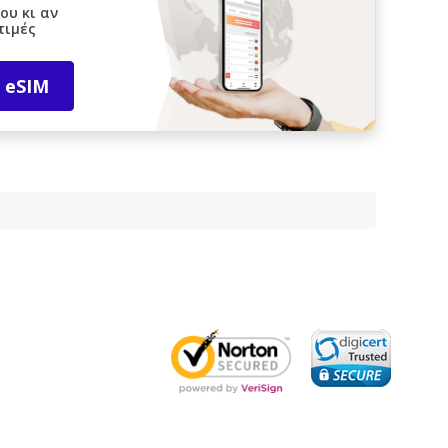
ου κι αν
τιμές
 eSIM