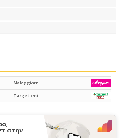
Noleggiare
Targetrent
ρο,
ετ στην