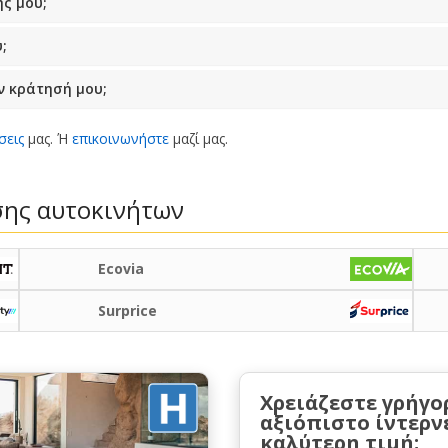
ς μου;
;
 κράτησή μου;
σεις
μας. Ή
επικοινωνήστε
μαζί μας.
ασης αυτοκινήτων
Ecovia
Surprice
Χρειάζεστε γρήγο
αξιόπιστο ίντερν
καλύτερη τιμή;