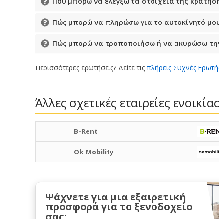
Πού μπορώ να ελέγξω τα στοιχεία της κράτησή
Πώς μπορώ να πληρώσω για το αυτοκίνητό μου
Πώς μπορώ να τροποποιήσω ή να ακυρώσω την
Περισσότερες ερωτήσεις? Δείτε τις
πλήρεις Συχνές Ερωτή
Άλλες σχετικές εταιρείες ενοικί
B-Rent
Ok Mobility
Ψάχνετε για μια εξαιρετική
προσφορά για το ξενοδοχείο
σας;