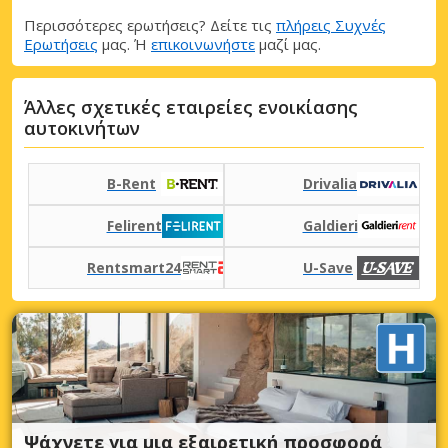
Περισσότερες ερωτήσεις? Δείτε τις
πλήρεις Συχνές
Ερωτήσεις
μας. Ή
επικοινωνήστε
μαζί μας.
Άλλες σχετικές εταιρείες ενοικίασης
αυτοκινήτων
B-Rent
Drivalia
Felirent
Galdieri
Rentsmart24
U-Save
Ψάχνετε για μια εξαιρετική προσφορά