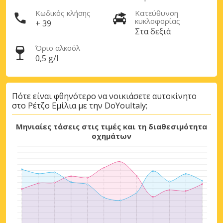
Κωδικός κλήσης
Κατεύθυνση
κυκλοφορίας
+ 39
Στα δεξιά
Όριο αλκοόλ
0,5 g/l
Μεγάλες εξοικονομήσεις
Αποκτήστε πρόσβαση σε αποκλειστικές
Πότε είναι φθηνότερο να νοικιάσετε αυτοκίνητο
προσφορές συνεργατών
στο Ρέτζο Εμίλια με την DoYouItaly;
Μηνιαίες τάσεις στις τιμές και τη διαθεσιμότητα
οχημάτων
Σύνδεση με eLink