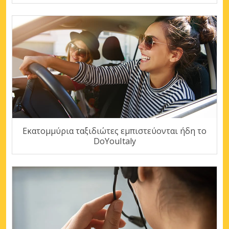
Εκατομμύρια ταξιδιώτες εμπιστεύονται ήδη το
DoYouItaly