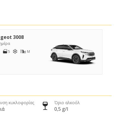
geot 3008
/ημέρα
5
M
νση κυκλοφορίας
Όριο αλκοόλ
ιά
0,5 g/l