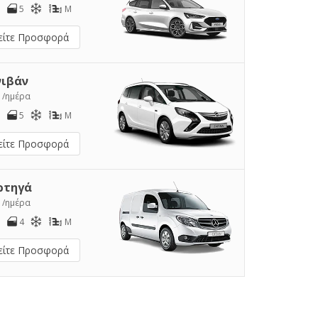
5
M
είτε Προσφορά
νιβάν
1
/ημέρα
5
M
είτε Προσφορά
ρτηγά
2
/ημέρα
4
M
είτε Προσφορά