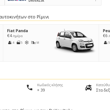
DRIVALIA
αυτοκινήτων στο Ρίμινι
Fiat Panda
Peu
€4
€6
/ημέρα
4
5
M
5
Κωδικός κλήσης
Κατεύθυ
+ 39
Στα δεξ