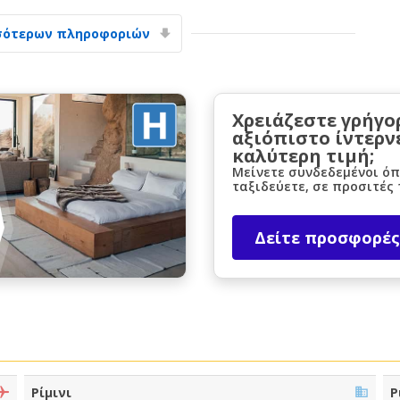
σότερων πληροφοριών
Χρειάζεστε γρήγο
αξιόπιστο ίντερν
καλύτερη τιμή;
Μεγάλες εξοικονομήσεις
Μείνετε συνδεδεμένοι όπ
Αποκτήστε πρόσβαση σε αποκλειστικές
ταξιδεύετε, σε προσιτές 
προσφορές συνεργατών
Δείτε προσφορές
Σύνδεση με eLink
Ρίμινι
Ρ