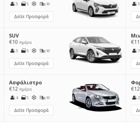
5
5
M
5
Δείτε Προσφορά
Δ
SUV
Μι
€10
€1
/ημέρα
5
5
M
7
Δείτε Προσφορά
Δ
Ασφάλιστρο
Φο
€12
€1
/ημέρα
4
5
M
2
Δείτε Προσφορά
Δ