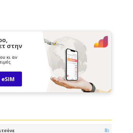
ρο,
ετ στην
ου κι αν
τιμές
 eSIM
ιτσόνε