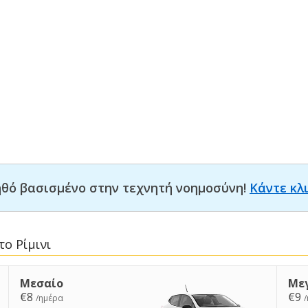
οηθό βασισμένο στην τεχνητή νοημοσύνη!
Κάντε κλ
ο Ρίμινι
Μεσαίο
Με
€8
€9
/ημέρα