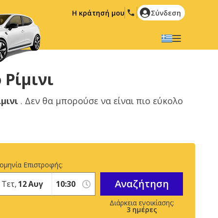
Η κράτησή μου
Σύνδεση
Επιλέξτε την γλώσσα σας
English
Español
 Ρίμινι
Deutsch
Français
ίμινι
. Δεν θα μπορούσε να είναι πιο εύκολο
Italiano
Nederlands
Português
English (US)
Polski
Türkçe
Română
Ελληνικά
ομηνία Επιστροφής:
Русский
Hrvatski
Αναζήτηση
Τετ,
12
Αυγ
العربية
3
ημέρες