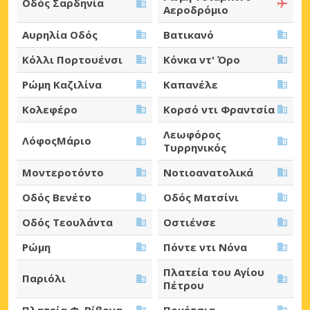
Οδός Σαρδηνία
Αεροδρόμιο
Αυρηλία Οδός
Βατικανό
Κόλλι Πορτουένσι
Κόνκα ντ' Όρο
Ρώμη Καζιλίνα
Καπανέλε
Κολεφέρο
Κορσό ντι Φραντσία
Λεωφόρος
ΛόφοςΜάριο
Τυρρηνικός
Μοντεροτόντο
Νοτιοανατολικά
Οδός Βενέτο
Οδός Ματσίνι
Οδός Τεουλάντα
Οστιένσε
Ρώμη
Πόντε ντι Νόνα
Πλατεία του Αγίου
Παριόλι
Πέτρου
Πλατεία Φ. Βίβονα
Πομέτσια