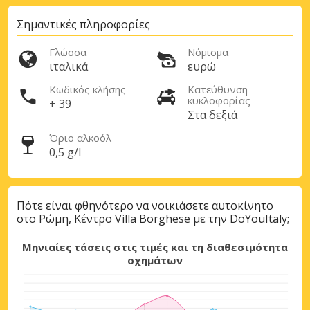
Μεγάλες εξοικονομήσεις
Σημαντικές πληροφορίες
Αποκτήστε πρόσβαση σε αποκλειστικές
προσφορές συνεργατών
Γλώσσα
Νόμισμα
ιταλικά
ευρώ
Κωδικός κλήσης
Κατεύθυνση
κυκλοφορίας
+ 39
Σύνδεση με eLink
Στα δεξιά
Όριο αλκοόλ
0,5 g/l
Πότε είναι φθηνότερο να νοικιάσετε αυτοκίνητο
στο Ρώμη, Κέντρο Villa Borghese με την DoYouItaly;
Μηνιαίες τάσεις στις τιμές και τη διαθεσιμότητα
οχημάτων