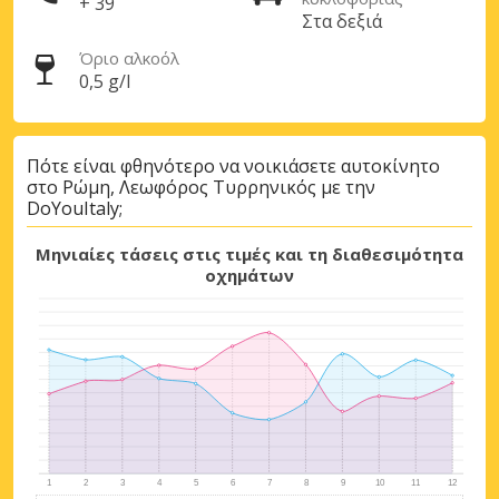
+ 39
Στα δεξιά
Όριο αλκοόλ
0,5 g/l
Σύνδεση με eLink
Πότε είναι φθηνότερο να νοικιάσετε αυτοκίνητο
στο Ρώμη, Λεωφόρος Τυρρηνικός με την
DoYouItaly;
Μηνιαίες τάσεις στις τιμές και τη διαθεσιμότητα
οχημάτων