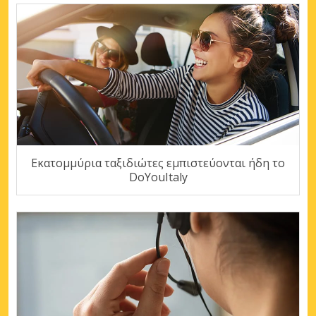
Εκατομμύρια ταξιδιώτες εμπιστεύονται ήδη το
DoYouItaly