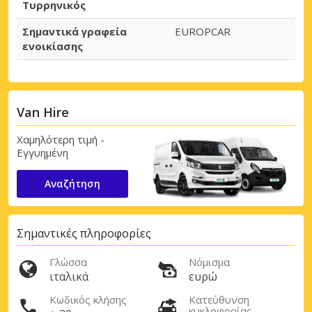
Τυρρηνικός
Σημαντικά γραφεία
EUROPCAR
ενοικίασης
Van Hire
Χαμηλότερη τιμή -
Εγγυημένη
Αναζήτηση
Σημαντικές πληροφορίες
Γλώσσα
Νόμισμα
ιταλικά
ευρώ
Μεγάλες εξοικονομήσεις
Αποκτήστε πρόσβαση σε αποκλειστικές
Κωδικός κλήσης
Κατεύθυνση
προσφορές συνεργατών
κυκλοφορίας