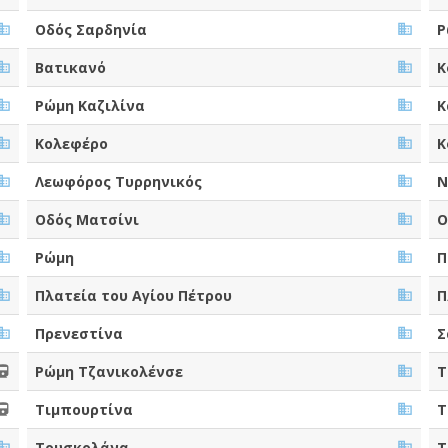
Οδός Σαρδηνία
Ρ
Βατικανό
Κ
Ρώμη Καζιλίνα
Κ
Κολεφέρο
Κ
Λεωφόρος Τυρρηνικός
Ν
Οδός Ματσίνι
Ο
Ρώμη
Π
Πλατεία του Αγίου Πέτρου
Π
Πρενεστίνα
Σ
Ρώμη Τζανικολένσε
Τ
Τιμπουρτίνα
Τ
Τουσκολάνα
Τ