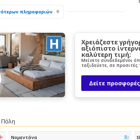
σότερων πληροφοριών
Χρειάζεστε γρήγο
αξιόπιστο ίντερν
καλύτερη τιμή;
Μεγάλες εξοικονομήσεις
Μείνετε συνδεδεμένοι όπ
Αποκτήστε πρόσβαση σε αποκλειστικές
ταξιδεύετε, σε προσιτές 
προσφορές συνεργατών
Δείτε προσφορές
Σύνδεση με eLink
 Πόλη
Νομεντάνα
S