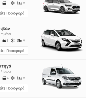
5
M
είτε Προσφορά
νιβάν
1
/ημέρα
5
M
είτε Προσφορά
ρτηγά
2
/ημέρα
4
M
είτε Προσφορά