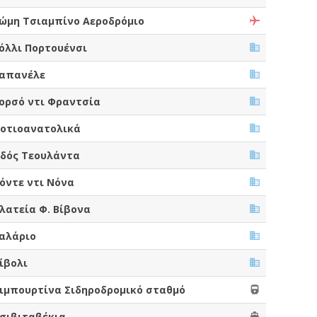
ώμη Τσιαμπίνο Αεροδρόμιο
όλλι Πορτουένσι
απανέλε
ορσό ντι Φραντσία
οτιοανατολικά
δός Τεουλάντα
όντε ντι Νόνα
λατεία Φ. Βίβονα
αλάριο
ίβολι
ιμπουρτίνα Σιδηροδρομικό σταθμό
σιβιταβέκια