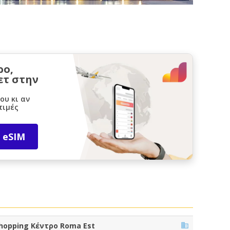
ρο,
ετ στην
ου κι αν
τιμές
 eSIM
hopping Κέντρο Roma Est