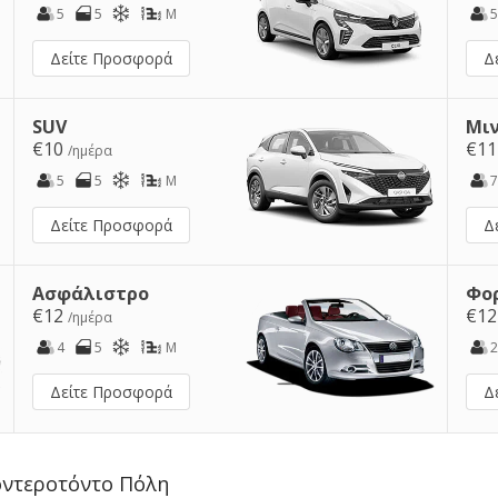
5
5
M
5
Δείτε Προσφορά
Δ
SUV
Μι
€10
€1
/ημέρα
5
5
M
7
Δείτε Προσφορά
Δ
Ασφάλιστρο
Φο
€12
€1
/ημέρα
4
5
M
2
Δείτε Προσφορά
Δ
οντεροτόντο Πόλη