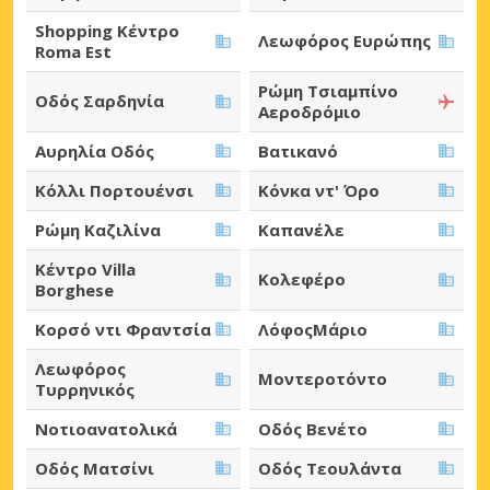
Shopping Κέντρο
Λεωφόρος Ευρώπης
Roma Est
Ρώμη Τσιαμπίνο
Οδός Σαρδηνία
Αεροδρόμιο
Αυρηλία Οδός
Βατικανό
Κόλλι Πορτουένσι
Κόνκα ντ' Όρο
Ρώμη Καζιλίνα
Καπανέλε
Κέντρο Villa
Κολεφέρο
Borghese
Κορσό ντι Φραντσία
ΛόφοςΜάριο
Λεωφόρος
Μοντεροτόντο
Τυρρηνικός
Νοτιοανατολικά
Οδός Βενέτο
Οδός Ματσίνι
Οδός Τεουλάντα