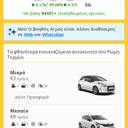
4.1/5
99.68%
4.3/5
SSL
Με βάση
94301+
επαληθευμένες κριτικές
Νέο! Ο βοηθός AI μας είναι πλέον διαθέσιμος
σε
Web
και
WhatsApp
Τα φθηνότερα ενοικιαζόμενα αυτοκίνητα στο Ρώμη
Τερμίνι
Μικρό
€3
/ημέρα
4
3
M
Δείτε Προσφορά
Μεσαίο
€8
/ημέρα
5
5
M