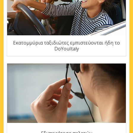
Εκατομμύρια ταξιδιώτες εμπιστεύονται ήδη το
DoYouItaly