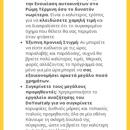
την Ενοικίαση αυτοκινήτων στο
Рώμη Τέρμινη όσο το δυνατόν
νωρίτερα.
Είναι ο καλύτερος τρόπος
για να
κλειδώσετε χαμηλή τιμή
και
να διασφαλίσετε ότι το συγκεκριμένο
όχημα που θέλετε θα σας περιμένει
όταν φτάσετε.
Έξυπνη Χρονική Στιγμή:
Αν μπορείτε
να είστε ευέλικτοι με τις ώρες
παραλαβής και παράδοσης, συχνά θα
βρείτε πολύ καλύτερες τιμές. Μερικές
φορές αλλάζοντας το πρόγραμμά σας
μόνο για μία ώρα μπορεί να
σας
εξοικονομήσει αρκετά μεγάλο ποσό
χρημάτων.
Συγκρίνετε τους μεγάλους
προμηθευτές:
Χρησιμοποιήστε το
εργαλείο αναζήτησης του
DoYouItaly για να συγκρίνετε
κορυφαίες διεθνείς μάρκες και τοπικούς
Ιταλούς προμηθευτές όλα σε μία οθόνη.
Κάνουμε τη σκληρή δουλειά της
σύγκρισης, ώστε να βρείτε την καλύτερη