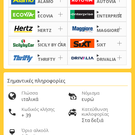
ALAMO
AUTOVIA
ECOVIA
ENTERPRISE
HERTZ
MAGGIORE
SICILY BY CAR
SIXT
THRIFTY
DRIVALIA
Σημαντικές πληροφορίες
Γλώσσα
Νόμισμα
ιταλικά
ευρώ
Κωδικός κλήσης
Κατεύθυνση
κυκλοφορίας
+ 39
Στα δεξιά
Όριο αλκοόλ