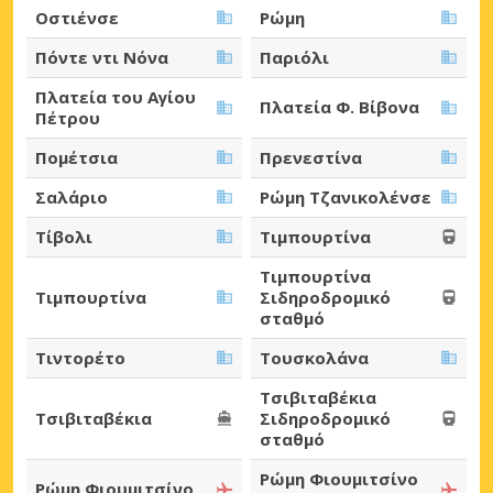
Οστιένσε
Ρώμη
Πόντε ντι Νόνα
Παριόλι
Πλατεία του Αγίου
Πλατεία Φ. Βίβονα
Πέτρου
Πομέτσια
Πρενεστίνα
Σαλάριο
Ρώμη Τζανικολένσε
Τίβολι
Τιμπουρτίνα
Τιμπουρτίνα
Τιμπουρτίνα
Σιδηροδρομικό
σταθμό
Τιντορέτο
Τουσκολάνα
Τσιβιταβέκια
Τσιβιταβέκια
Σιδηροδρομικό
σταθμό
Ρώμη Φιουμιτσίνο
Ρώμη Φιουμιτσίνο