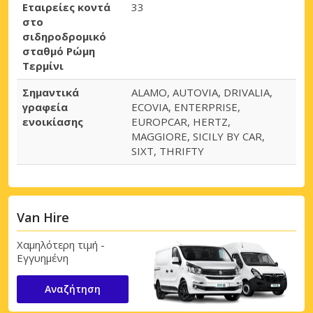
Εταιρείες κοντά
33
στο
σιδηροδρομικό
σταθμό Ρώμη
Τερμίνι
Σημαντικά
ALAMO, AUTOVIA, DRIVALIA,
γραφεία
ECOVIA, ENTERPRISE,
ενοικίασης
EUROPCAR, HERTZ,
MAGGIORE, SICILY BY CAR,
SIXT, THRIFTY
Μεγάλες εξοικονομήσεις
Αποκτήστε πρόσβαση σε αποκλειστικές
προσφορές συνεργατών
Van Hire
Χαμηλότερη τιμή -
Εγγυημένη
Σύνδεση με eLink
Αναζήτηση