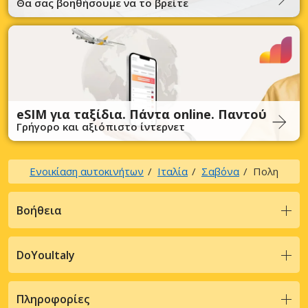
Θα σας βοηθήσουμε να το βρείτε
eSIM για ταξίδια. Πάντα online. Παντού
Γρήγορο και αξιόπιστο ίντερνετ
Ενοικίαση αυτοκινήτων
Ιταλία
Σαβόνα
Πoλη
Βοήθεια
DoYouItaly
Πληροφορίες