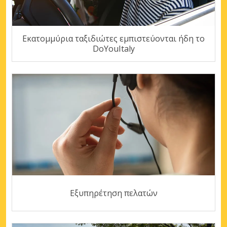
Εκατομμύρια ταξιδιώτες εμπιστεύονται ήδη το
DoYouItaly
Εξυπηρέτηση πελατών