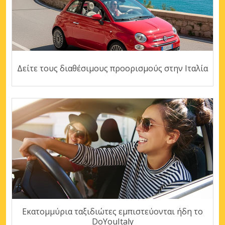
Δείτε τους διαθέσιμους προορισμούς στην Ιταλία
Εκατομμύρια ταξιδιώτες εμπιστεύονται ήδη το
DoYouItaly