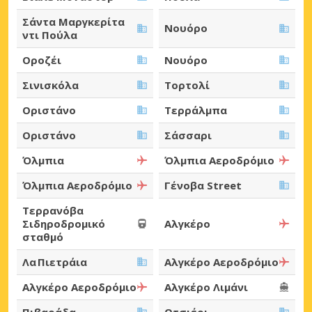
Σάντα Μαργκερίτα
Νουόρο
ντι Πούλα
Οροζέι
Νουόρο
Σινισκόλα
Τορτολί
Οριστάνο
Τερράλμπα
Οριστάνο
Σάσσαρι
Όλμπια
Όλμπια Αεροδρόμιο
Όλμπια Αεροδρόμιο
Γένοβα Street
Τερρανόβα
Σιδηροδρομικό
Αλγκέρο
σταθμό
Λα Πιετράια
Αλγκέρο Αεροδρόμιο
Αλγκέρο Αεροδρόμιο
Αλγκέρο Λιμάνι
Πιβαράδα
Οτσιέρι