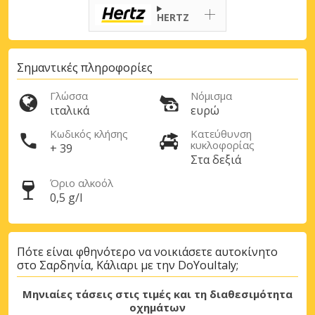
HERTZ
Σημαντικές πληροφορίες
Γλώσσα
Νόμισμα
ιταλικά
ευρώ
Κωδικός κλήσης
Κατεύθυνση
κυκλοφορίας
+ 39
Στα δεξιά
Μεγάλες εξοικονομήσεις
Όριο αλκοόλ
0,5 g/l
Αποκτήστε πρόσβαση σε αποκλειστικές
προσφορές συνεργατών
Πότε είναι φθηνότερο να νοικιάσετε αυτοκίνητο
στο Σαρδηνία, Κάλιαρι με την DoYouItaly;
Σύνδεση με eLink
Μηνιαίες τάσεις στις τιμές και τη διαθεσιμότητα
οχημάτων