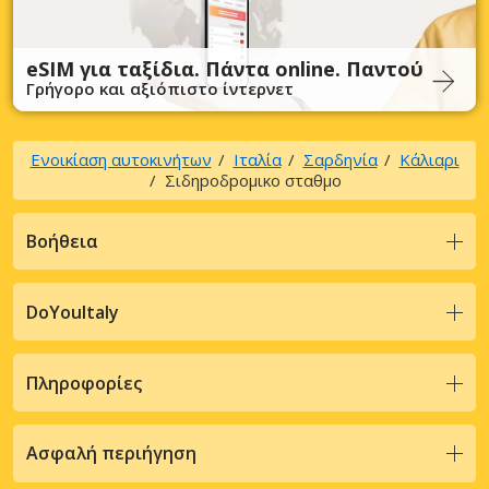
eSIM για ταξίδια. Πάντα online. Παντού
Γρήγορο και αξιόπιστο ίντερνετ
Ενοικίαση αυτοκινήτων
Ιταλία
Σαρδηνία
Κάλιαρι
Σιδηpoδpoμικo σταθμo
Βοήθεια
DoYouItaly
Πληροφορίες
Ασφαλή περιήγηση