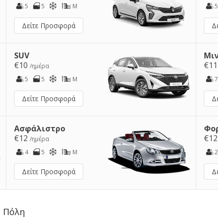
5
5
M
5
Δείτε Προσφορά
Δ
SUV
Μι
€10
€1
/ημέρα
5
5
M
7
Δείτε Προσφορά
Δ
Ασφάλιστρο
Φο
€12
€1
/ημέρα
4
5
M
2
Δείτε Προσφορά
Δ
ς Πόλη