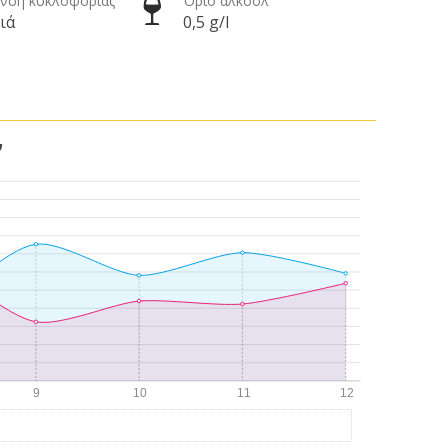
νση κυκλοφορίας
Όριο αλκοόλ
ιά
0,5 g/l
ν