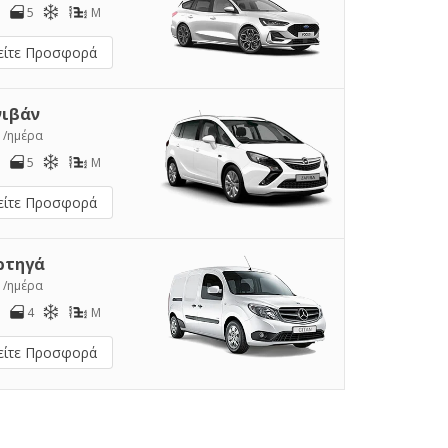
5
M
είτε Προσφορά
νιβάν
1
/ημέρα
5
M
είτε Προσφορά
ρτηγά
2
/ημέρα
4
M
είτε Προσφορά