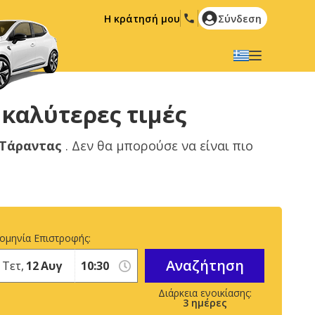
Η κράτησή μου
Σύνδεση
Επιλέξτε την γλώσσα σας
English
Español
 καλύτερες τιμές
Deutsch
Français
Τάραντας
. Δεν θα μπορούσε να είναι πιο
Italiano
Nederlands
Português
English (US)
Polski
Türkçe
Română
Ελληνικά
ομηνία Επιστροφής:
Русский
Hrvatski
Αναζήτηση
Τετ,
12
Αυγ
العربية
3
ημέρες