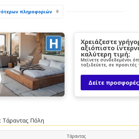
σότερων πληροφοριών
Χρειάζεστε γρήγο
αξιόπιστο ίντερν
καλύτερη τιμή;
Μεγάλες εξοικονομήσεις
Μείνετε συνδεδεμένοι όπ
Αποκτήστε πρόσβαση σε αποκλειστικές
ταξιδεύετε, σε προσιτές 
προσφορές συνεργατών
Δείτε προσφορές
Σύνδεση με eLink
ε Τάραντας Πόλη
Τάραντας