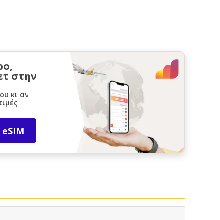
ρο,
ετ στην
ου κι αν
τιμές
 eSIM