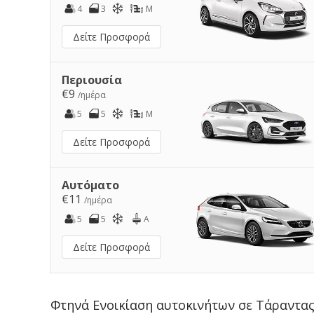
4
3
M
Δείτε Προσφορά
Περιουσία
€9
/ημέρα
5
5
M
Δείτε Προσφορά
Αυτόματο
€11
/ημέρα
5
5
A
Δείτε Προσφορά
Φτηνά Ενοικίαση αυτοκινήτων σε Τάραντα