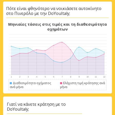
Πότε είναι φθηνότερο να νοικιάσετε αυτοκίνητο
στο Πινερόλο με την DoYouItaly;
Μεγάλες εξοικονομήσεις
Αποκτήστε πρόσβαση σε αποκλειστικές
Μηνιαίες τάσεις στις τιμές και τη διαθεσιμότητα
προσφορές συνεργατών
οχημάτων
Σύνδεση με eLink
Διαθεσιμότητα οχήματος
Ελάχιστη τιμή κράτησης ανά
ανά μήνα
μήνα
Γιατί να κάνετε κράτηση με το
DoYouItaly;