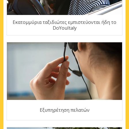
Εκατομμύρια ταξιδιώτες εμπιστεύονται ήδη το
DoYouItaly
Εξυπηρέτηση πελατών