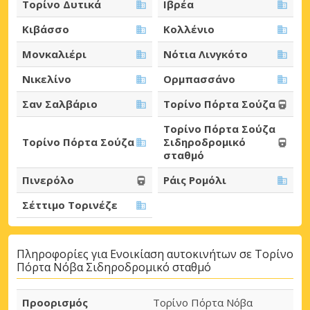
Τορίνο Δυτικά
Ιβρέα
Κιβάσσο
Κολλένιο
Μονκαλιέρι
Νότια Λινγκότο
Νικελίνο
Ορμπασσάνο
Σαν Σαλβάριο
Τορίνο Πόρτα Σούζα
Τορίνο Πόρτα Σούζα
Τορίνο Πόρτα Σούζα
Σιδηροδρομικό
σταθμό
Πινερόλο
Ράις Ρομόλι
Σέττιμο Τορινέζε
Πληροφορίες για Ενοικίαση αυτοκινήτων σε Τορίνο
Πόρτα Νόβα Σιδηροδρομικό σταθμό
Προορισμός
Τορίνο Πόρτα Νόβα