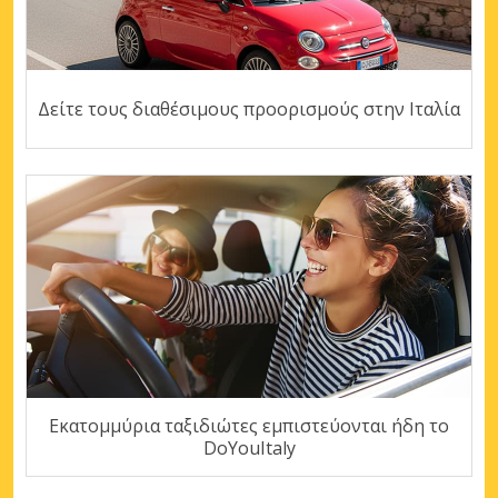
Δείτε τους διαθέσιμους προορισμούς στην Ιταλία
Εκατομμύρια ταξιδιώτες εμπιστεύονται ήδη το
DoYouItaly