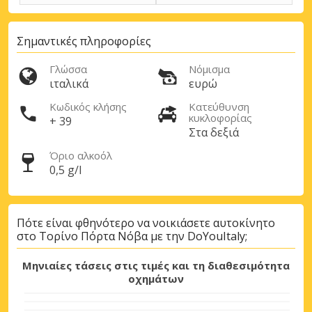
Σημαντικές πληροφορίες
Γλώσσα
Νόμισμα
ιταλικά
ευρώ
Κωδικός κλήσης
Κατεύθυνση
κυκλοφορίας
+ 39
Στα δεξιά
Όριο αλκοόλ
Μεγάλες εξοικονομήσεις
0,5 g/l
Αποκτήστε πρόσβαση σε αποκλειστικές
προσφορές συνεργατών
Πότε είναι φθηνότερο να νοικιάσετε αυτοκίνητο
στο Τορίνο Πόρτα Νόβα με την DoYouItaly;
Σύνδεση με eLink
Μηνιαίες τάσεις στις τιμές και τη διαθεσιμότητα
οχημάτων