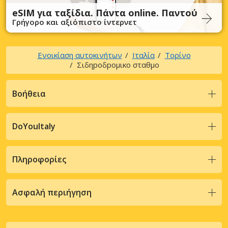
eSIM για ταξίδια. Πάντα online. Παντού
Γρήγορο και αξιόπιστο ίντερνετ
Ενοικίαση αυτοκινήτων
Ιταλία
Τορίνο
Σιδηpoδpoμικo σταθμo
Βοήθεια
DoYouItaly
Πληροφορίες
Ασφαλή περιήγηση