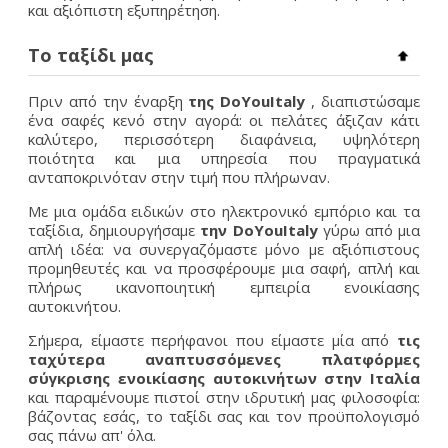
και αξιόπιστη εξυπηρέτηση.
Το ταξίδι μας
Πριν από την έναρξη
της DoYouItaly
, διαπιστώσαμε
ένα σαφές κενό στην αγορά: οι πελάτες άξιζαν κάτι
καλύτερο, περισσότερη διαφάνεια, υψηλότερη
ποιότητα και μια υπηρεσία που πραγματικά
ανταποκρινόταν στην τιμή που πλήρωναν.
Με μια ομάδα ειδικών στο ηλεκτρονικό εμπόριο και τα
ταξίδια, δημιουργήσαμε
την DoYouItaly
γύρω από μια
απλή ιδέα: να συνεργαζόμαστε μόνο με αξιόπιστους
προμηθευτές και να προσφέρουμε μια σαφή, απλή και
πλήρως ικανοποιητική εμπειρία ενοικίασης
αυτοκινήτου.
Σήμερα, είμαστε περήφανοι που είμαστε μία από
τις
ταχύτερα αναπτυσσόμενες πλατφόρμες
σύγκρισης ενοικίασης αυτοκινήτων στην Ιταλία
και παραμένουμε πιστοί στην ιδρυτική μας φιλοσοφία:
βάζοντας εσάς, το ταξίδι σας και τον προϋπολογισμό
σας πάνω απ' όλα.