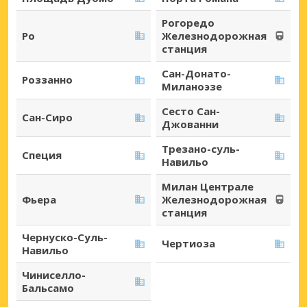
Рогоредо
Ро
Железнодорожная
станция
Сан-Донато-
Роззанно
Миланоэзе
Сесто Сан-
Сан-Сиро
Джованни
Трезано-суль-
Специя
Навильо
Милан Централе
Фьера
Железнодорожная
станция
Чернуско-Суль-
Чертиоза
Навильо
Чиниселло-
Бальсамо