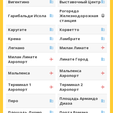
Вигентино
Выставочный Центр
Рогоредо
Гарибальди Исола
Железнодорожная
станция
Каругате
Корветто
Крема
Ламбрате
Легнано
Милан Линате
Милан Линате
Линате Город
Аэропорт
Мальпенса
Мальпенса
Аэропорт
Терминал 1
Терминал 2
Аэропорт
Аэропорт
Площадь Армандо
Перо
Диаза
Площадь Дуомо
Порта Романа