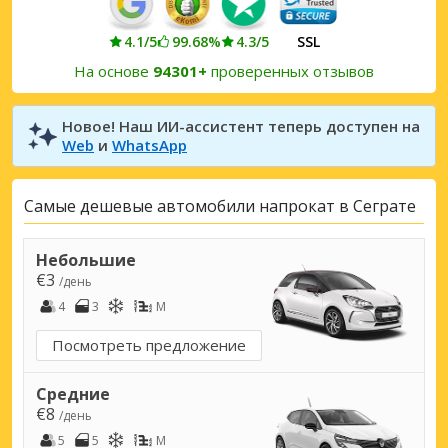
4.1/5
99.68%
4.3/5
SSL
На основе
94301+
проверенных отзывов
Новое! Наш ИИ-ассистент теперь доступен на
Web
и
WhatsApp
Самые дешевые автомобили напрокат в Сеграте
Небольшие
€3
/день
4
3
M
Посмотреть предложение
Средние
€8
/день
5
5
M