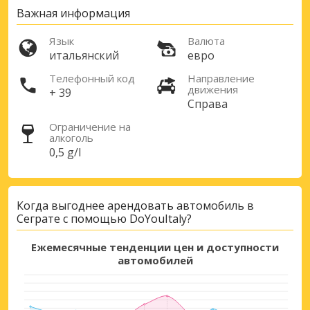
Лучшие сбережения
Важная информация
Получите доступ к эксклюзивным
предложениям партнёров
Язык
Валюта
итальянский
евро
Телефонный код
Направление
движения
+ 39
Войти с помощью eLink
Справа
Ограничение на
алкоголь
0,5 g/l
Когда выгоднее арендовать автомобиль в
Сеграте с помощью DoYouItaly?
Ежемесячные тенденции цен и доступности
автомобилей