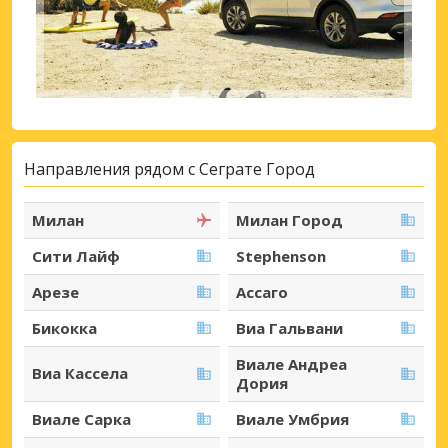
Направления рядом с Сеграте Город
Милан
Милан Город
Сити Лайф
Stephenson
Арезе
Ассаго
Бикокка
Виа Гальвани
Виале Андреа
Виа Кассела
Дория
Виале Сарка
Виале Умбрия