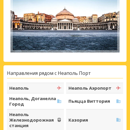
Направления рядом с Неаполь Порт
Неаполь
Неаполь Аэропорт
Неаполь, Доганелла
Пьяцца Виттория
Город
Неаполь
Железнодорожная
Казория
станция