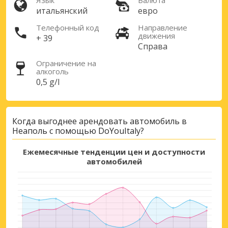
Язык
Валюта
предложениям партнёров
итальянский
евро
Телефонный код
Направление
движения
+ 39
Справа
Войти с помощью eLink
Ограничение на
алкоголь
0,5 g/l
Когда выгоднее арендовать автомобиль в
Неаполь с помощью DoYouItaly?
Ежемесячные тенденции цен и доступности
автомобилей