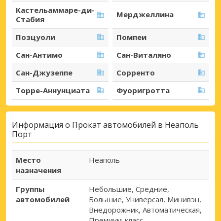
Кастельаммаре-ди-
Мерджеллина
Стабия
Позцуоли
Помпеи
Сан-Антимо
Сан-Виталяно
Сан-Джузеппе
Сорренто
Торре-Аннунциата
Фуоригротта
Информация о Прокат автомобилей в Неаполь
Порт
Место
Неаполь
назначения
Группы
Небольшие, Средние,
автомобилей
Большие, Универсал, Минивэн,
Внедорожник, Автоматическая,
Премиум-класс.