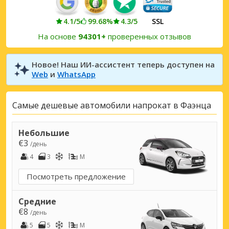
4.1/5
99.68%
4.3/5
SSL
На основе
94301+
проверенных отзывов
Новое! Наш ИИ-ассистент теперь доступен на
Web
и
WhatsApp
Самые дешевые автомобили напрокат в Фаэнца
Небольшие
€3
/день
4
3
M
Посмотреть предложение
Средние
€8
/день
5
5
M