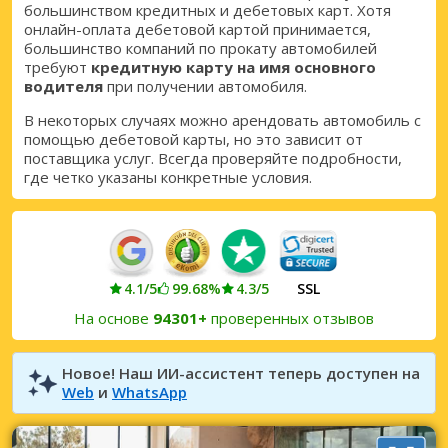
Получите доступ к эксклюзивным
большинством кредитных и дебетовых карт. Хотя
предложениям партнёров
онлайн-оплата дебетовой картой принимается,
большинство компаний по прокату автомобилей
требуют
кредитную карту на имя основного
водителя
при получении автомобиля.
Войти с помощью eLink
В некоторых случаях можно арендовать автомобиль с
помощью дебетовой карты, но это зависит от
поставщика услуг. Всегда проверяйте подробности,
где четко указаны конкретные условия.
4.1/5
99.68%
4.3/5
SSL
На основе
94301+
проверенных отзывов
Новое! Наш ИИ-ассистент теперь доступен на
Web
и
WhatsApp