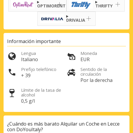
OPTIMORENT
THRIFTY
DRIVALIA
Información importante
Lengua
Moneda
Italiano
EUR
Descuentos especiales
Prefijo telefónico
Sentido de la
Accede a ofertas exclusivas de nuestros
circulación
+ 39
proveedores.
Por la derecha
Límite de la tasa de
alcohol
0,5 g/l
Iniciar sesión con eLink
¿Cuándo es más barato Alquilar un Coche en Lecce
con DoYouItaly?