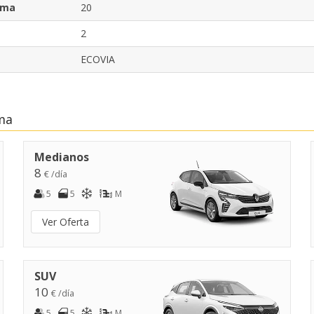
rma
20
2
ECOVIA
ma
Descuentos especiales
Accede a ofertas exclusivas de nuestros
proveedores.
Medianos
8
€ /día
5
5
M
Iniciar sesión con eLink
Ver Oferta
SUV
10
€ /día
5
5
M