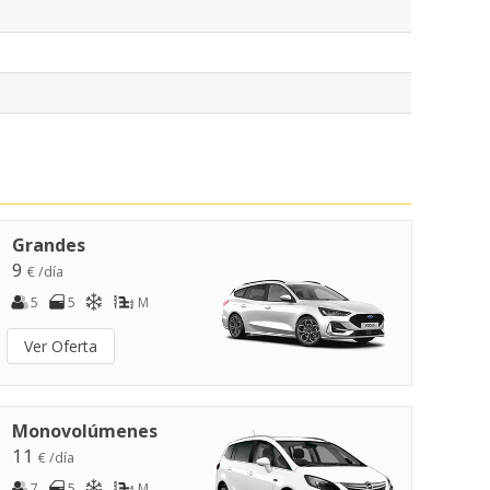
Grandes
9
€ /día
5
5
M
Ver Oferta
Monovolúmenes
11
€ /día
7
5
M