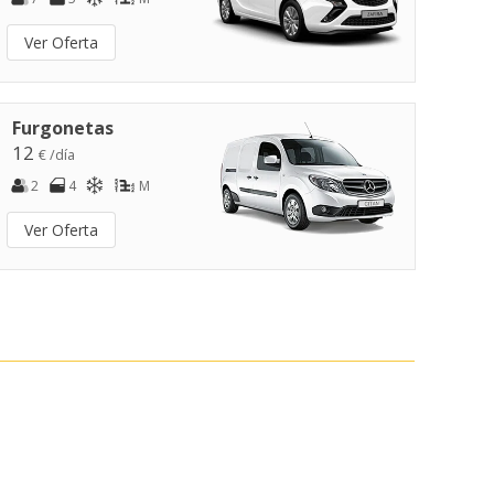
Ver Oferta
Furgonetas
12
€ /día
2
4
M
Ver Oferta