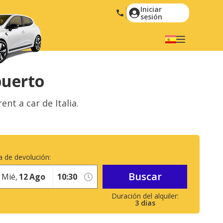
Iniciar
sesión
Elige tu idioma
English
Español
puerto
Deutsch
Français
t a car de Italia.
Italiano
Nederlands
Português
English (US)
Polski
Türkçe
 de devolución:
Română
Ελληνικά
Buscar
Русский
Mié,
12
Ago
3
dias