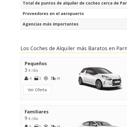
Total de puntos de alquiler de coches cerca de Pa
Proveedores en el aeropuerto
Agencias más importantes
Los Coches de Alquiler más Baratos en Par
Pequeños
3
€ /día
4
3
M
Ver Oferta
Familiares
9
€ /día
5
5
M