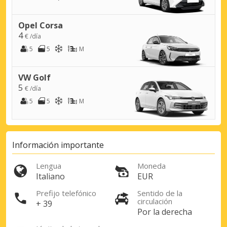
Opel Corsa
4
€ /día
5
5
M
VW Golf
5
€ /día
5
5
M
Información importante
Descuentos especiales
Accede a ofertas exclusivas de nuestros
Lengua
Moneda
proveedores.
Italiano
EUR
Prefijo telefónico
Sentido de la
circulación
+ 39
Por la derecha
Iniciar sesión con eLink