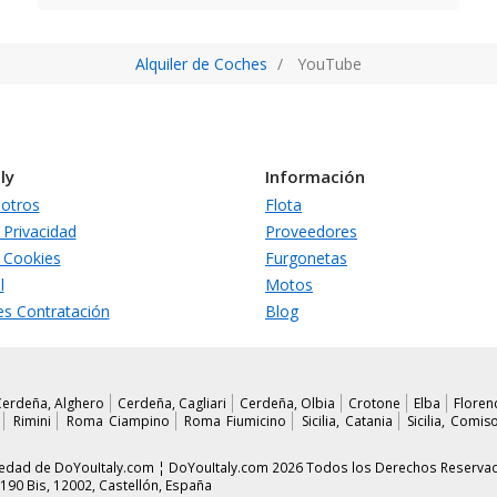
Alquiler de Coches
YouTube
ly
Información
otros
Flota
 Privacidad
Proveedores
e Cookies
Furgonetas
l
Motos
es Contratación
Blog
Cerdeña, Alghero
Cerdeña, Cagliari
Cerdeña, Olbia
Crotone
Elba
Floren
Rimini
Roma Ciampino
Roma Fiumicino
Sicilia, Catania
Sicilia, Comis
piedad de DoYouItaly.com ¦ DoYouItaly.com 2026 Todos los Derechos Reserva
190 Bis, 12002, Castellón, España