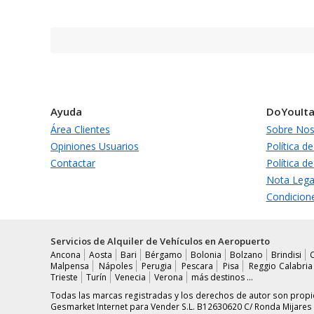
Ayuda
DoYouIta
Área Clientes
Sobre Nos
Opiniones Usuarios
Política de
Contactar
Política d
Nota Lega
Condicion
Servicios de Alquiler de Vehículos en Aeropuerto
Ancona
Aosta
Bari
Bérgamo
Bolonia
Bolzano
Brindisi
Malpensa
Nápoles
Perugia
Pescara
Pisa
Reggio Calabria
Trieste
Turín
Venecia
Verona
más destinos …
Todas las marcas registradas y los derechos de autor son pro
Gesmarket Internet para Vender S.L. B12630620 C/ Ronda Mijares 