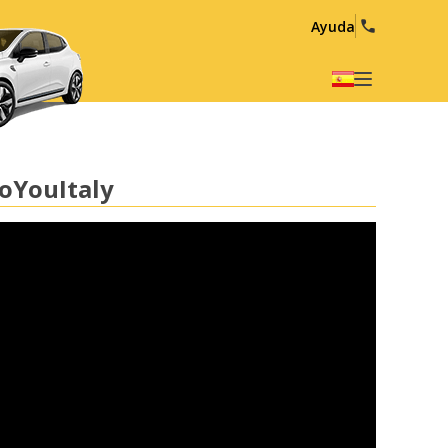
Ayuda
Elige tu idioma
English
Español
DoYouItaly
Deutsch
Français
Italiano
Nederlands
Português
English (US)
Polski
Türkçe
Română
Ελληνικά
Русский
Hrvatski
العربية