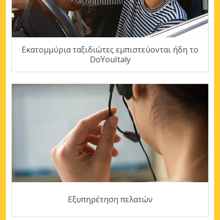
Εκατομμύρια ταξιδιώτες εμπιστεύονται ήδη το
DoYouItaly
Εξυπηρέτηση πελατών