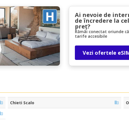
Ai nevoie de inter
de încredere la ce
preț?
Rămâi conectat oriunde căl
tarife accesibile
Economii de top
Vezi ofertele eSI
Accesați ofertele exclusive ale furnizorilor
noștri
Autentificare cu eLink
Chieti Scalo
O