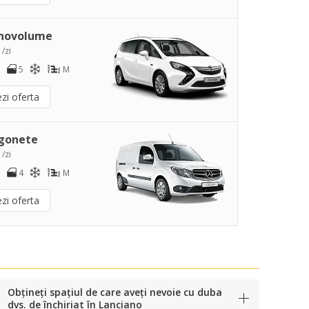
novolume
 /zi
5
M
zi oferta
gonete
 /zi
4
M
zi oferta
Obțineți spațiul de care aveți nevoie cu duba
dvs. de închiriat în Lanciano