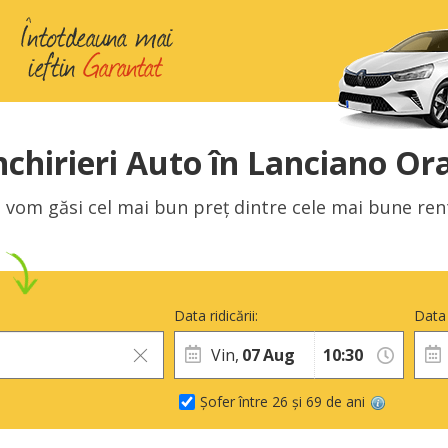
nchirieri Auto în Lanciano Or
 vom găsi cel mai bun preț dintre cele mai bune rent 
Data ridicării:
Data 
Vin,
07
Aug
Șofer între 26 și 69 de ani