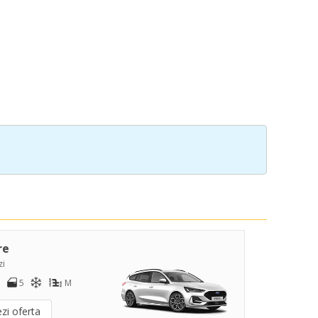
re
zi
5
M
zi oferta