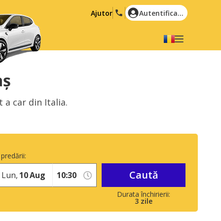
Ajutor
Autentificare
Alegeți limba dvs
English
Español
aș
Deutsch
Français
a car din Italia.
Italiano
Nederlands
Português
English (US)
Polski
Türkçe
predării:
Română
Ελληνικά
Caută
Русский
Hrvatski
Lun,
10
Aug
العربية
3
zile