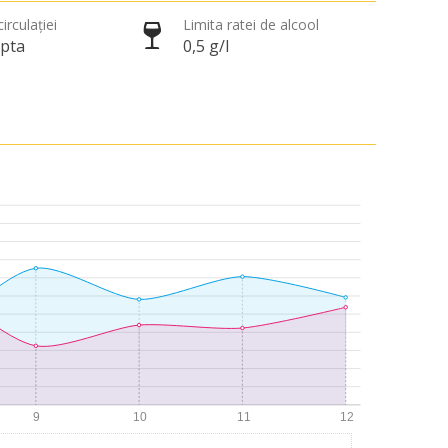
irculației
Limita ratei de alcool
apta
0,5 g/l