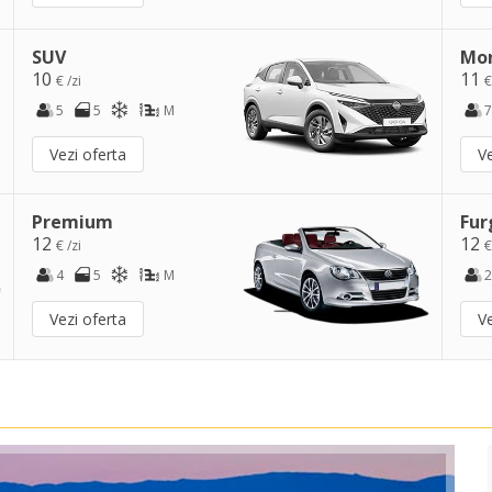
SUV
Mo
10
11
€ /zi
€
5
5
M
7
Vezi oferta
Ve
Premium
Fur
12
12
€ /zi
€
4
5
M
2
Vezi oferta
Ve