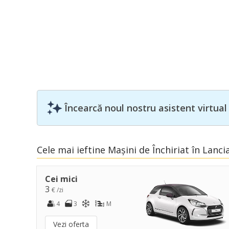
Încearcă noul nostru asistent virtual
Cele mai ieftine Mașini de Închiriat în Lanci
Cei mici
3
€ /zi
4
3
M
Vezi oferta