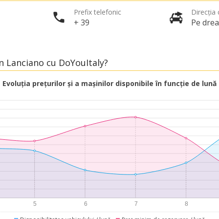
Prefix telefonic
Direcția c
+ 39
Pe dre
în Lanciano cu DoYouItaly?
Evoluția prețurilor și a mașinilor disponibile în funcție de lună