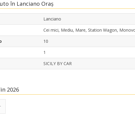
Auto în Lanciano Oraș
Lanciano
Cei mici, Mediu, Mare, Station Wagon, Monov
o
10
1
SICILY BY CAR
din 2026