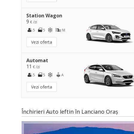
Station Wagon
9
€ /zi
5
5
M
Vezi oferta
Automat
11
€ /zi
5
5
A
Vezi oferta
Închirieri Auto Ieftin în Lanciano Oraș