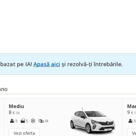
 bazat pe IA!
Apasă aici
și rezolvă-ți întrebările.
ano
Mediu
Ma
8
9
€ /zi
€ /
5
5
M
5
Vezi oferta
Ve