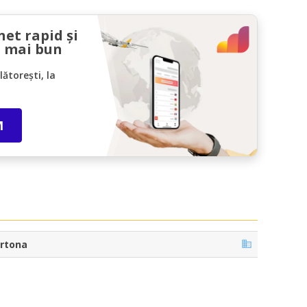
net rapid și
l mai bun
ătorești, la
M
rtona